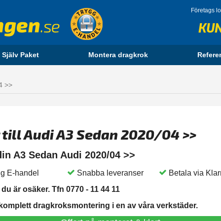
Företags l
KU
 Själv Paket
Montera dragkrok
Refere
4 >>
 till Audi A3 Sedan 2020/04 >>
 din A3 Sedan Audi 2020/04 >>
g E-handel
Snabba leveranser
Betala via Kla
du är osäker. Tfn 0770 - 11 44 11
 komplett dragkroksmontering i en av våra verkstäder.