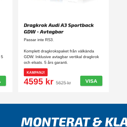
Dragkrok Audi A3 Sportback
GDW - Avtagbar
Passar inte RS3.
Komplett dragkrokspaket från välkända
 5
GDW. Inklusive avtagbar vertikal dragkrok
och elsats. 5 års garanti.
KAMPANJ!
4595 kr
A
VISA
5625 kr
MONTERAT & KLA