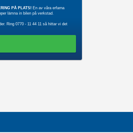
RING PÅ PLATS!
En av våra erfarna
ipper lämna in bilen på verkstad.
der. Ring
0770 - 11 44 11
så hittar vi det