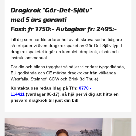
Dragkrok "Gör-Det-Själv"
med 5 års garanti
Fast: fr 1750:- Avtagbar fr: 2495:-
Till dig som har lite erfarenhet av att skruva sedan tidigare
så erbjuder vi även dragkrokspaket av Gör-Det-Själv typ. I
dragkrokspaketet ingår en komplett dragkrok, elsats och
instruktionsmanual.
För din och bilens trygghet så säljer vi endast typgodkända,
EU godkända och CE märkta dragkrokar från välkända
Westfalia, Steinhof, GDW och Brink (fd Thule).
Kontakta oss redan idag på Tfn:
0770 -
114411
(vardagar 08-17), så hjälper vi dig att hitta en
prisvärd dragkrok till just din bil!