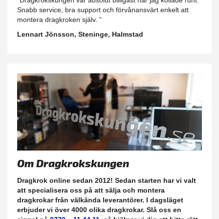
"Dragkrokskungen var absolut billigast när jag kollade runt.
Snabb service, bra support och förvånansvärt enkelt att
montera dragkroken själv. ”
Lennart Jönsson, Steninge, Halmstad
Om Dragkrokskungen
Dragkrok online sedan 2012! Sedan starten har vi valt
att specialisera oss på att sälja och montera
dragkrokar från välkända leverantörer. I dagsläget
erbjuder vi över 4000 olika dragkrokar. Slå oss en