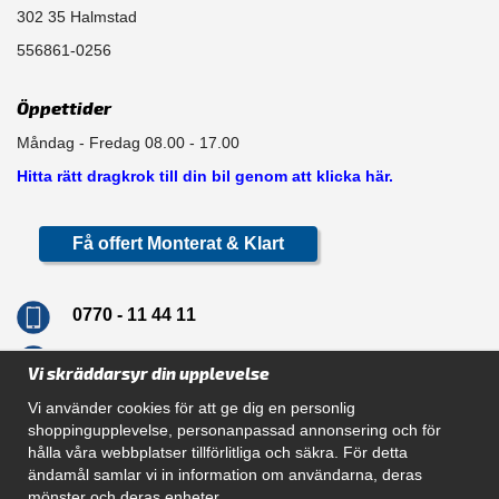
302 35 Halmstad
556861-0256
Öppettider
Måndag - Fredag 08.00 - 17.00
Hitta rätt dragkrok till din bil genom att klicka här.
Få offert Monterat & Klart
0770 - 11 44 11
info@dragkrokskungen.se
Vi skräddarsyr din upplevelse
Vi använder cookies för att ge dig en personlig
shoppingupplevelse, personanpassad annonsering och för
hålla våra webbplatser tillförlitliga och säkra. För detta
Navigation
ändamål samlar vi in information om användarna, deras
mönster och deras enheter.