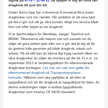
signal på
0770 – 11 44 11
, så hjälper vi dig att hitta rätt
dragkrok till just din bil.​
Under årens lopp har vi levererat & monterat flera tusen
dragkrokar runt om i landet.​ Vår ambition är att vara bäst
på det vi gör och att ge våra kunder riktigt bra service både
före och efter köpet av sin dragkrok.
Vi är återförsäljare för Westfalia, Jaeger, Steinhof och
BRiNK. Tillverkarna står bakom oss och oavsett om du
väljer att göra jobbet själv eller om vi gör det åt dig så får
du givetvis fulla garantier på både dragkrok, elsats och
arbete. På så sätt kan du känna dig trygg oavsett vilken av
våra dragkrokar du väljer att montera på din bil. Fr.o.m. 1a
september 2013 är besiktingsplikten för eftermonterade
dragkrokar borttagen.
Läs mer om vad som gäller för
eftermonterad dragkrok på Transportstyrelsens
hemsida.
Villkoren som ska uppfyllas är att bilen är
typgodkänd och att din dragkrok är typgodkänd för bilen. Av
denna anledningen säljer vi endast typgodkända
dragkrokar som innehar CE 94/20 standard.