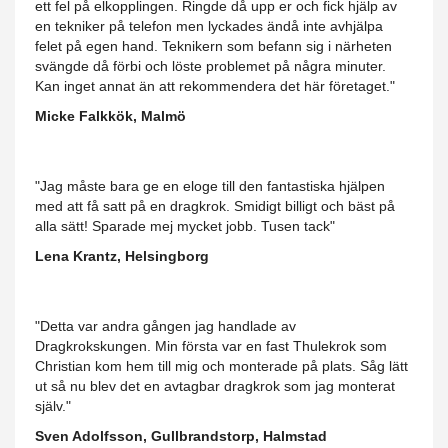
ett fel på elkopplingen. Ringde då upp er och fick hjälp av
en tekniker på telefon men lyckades ändå inte avhjälpa
felet på egen hand. Teknikern som befann sig i närheten
svängde då förbi och löste problemet på några minuter.
Kan inget annat än att rekommendera det här företaget."
Micke Falkkök, Malmö
"Jag måste bara ge en eloge till den fantastiska hjälpen
med att få satt på en dragkrok. Smidigt billigt och bäst på
alla sätt! Sparade mej mycket jobb. Tusen tack"
Lena Krantz, Helsingborg
"Detta var andra gången jag handlade av
Dragkrokskungen. Min första var en fast Thulekrok som
Christian kom hem till mig och monterade på plats. Såg lätt
ut så nu blev det en avtagbar dragkrok som jag monterat
själv."
Sven Adolfsson, Gullbrandstorp, Halmstad