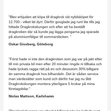
”Blev erbjuden att köpa till dragkrok vid nybilsköpet för
12.700:- vilket lät dyrt. Därför googlade jag runt lite tills jag
hittade Dragkrokskungen och efter att ha beställt
dragkroken där så kunde jag lägga pengarna jag sparade
på aluminiumfälgar till sommardäcken. ”
Oskar Gissberg, Göteborg
”Först hade ni inte den dragkroken som jag var på jakt efter
till min privata bil men efter 20 minuter ringde ni tillbaka och
hade lyckats ragga rätt på en och dessutom 30% billigare
än samma dragkrok hos bilhandeln. Det är sådan service
man värdesätter som kund och därför har jag nu låtit
Dragkrokskungen montera ytterligare 5 krokar på mina
företagsbilar."
Niclas Mattson, Karlshamn