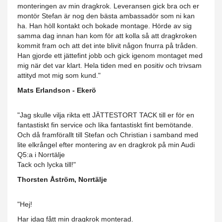
monteringen av min dragkrok. Leveransen gick bra och er
montör Stefan är nog den bästa ambassadör som ni kan
ha. Han höll kontakt och bokade montage. Hörde av sig
samma dag innan han kom för att kolla så att dragkroken
kommit fram och att det inte blivit någon fnurra på tråden.
Han gjorde ett jättefint jobb och gick igenom montaget med
mig när det var klart. Hela tiden med en positiv och trivsam
attityd mot mig som kund."
Mats Erlandson - Ekerö
"Jag skulle vilja rikta ett JÄTTESTORT TACK till er för en
fantastiskt fin service och lika fantastiskt fint bemötande.
Och då framförallt till Stefan och Christian i samband med
lite elkrångel efter montering av en dragkrok på min Audi
Q5:a i Norrtälje
Tack och lycka till!"
Thorsten Åström, Norrtälje
"Hej!
Har idag fått min dragkrok monterad.