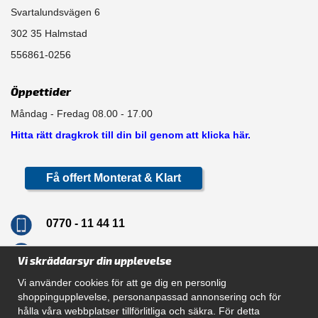
Svartalundsvägen 6
302 35 Halmstad
556861-0256
Öppettider
Måndag - Fredag 08.00 - 17.00
Hitta rätt dragkrok till din bil genom att klicka här.
Få offert Monterat & Klart
0770 - 11 44 11
info@dragkrokskungen.se
Vi skräddarsyr din upplevelse
Vi använder cookies för att ge dig en personlig
shoppingupplevelse, personanpassad annonsering och för
hålla våra webbplatser tillförlitliga och säkra. För detta