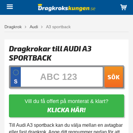
Dragkrok
Audi
A3 sportback
Dragkrokar till AUDI A3
SPORTBACK
SÖK
Vill du få offert på monterat & klart?
KLICKA HÄR!
Till Audi A3 sportback kan du välja mellan en avtagbar
eller fast dragkrok. Ange ditt regnummer nedan för att