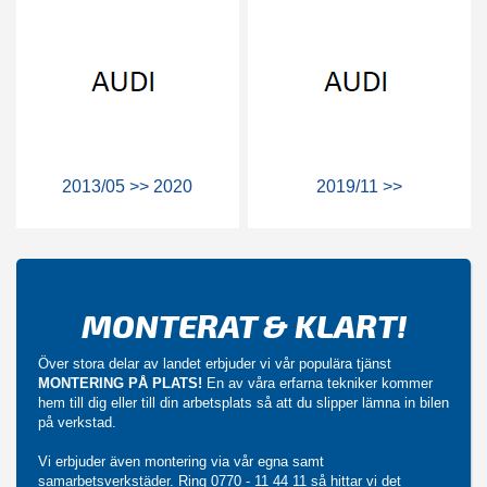
2013/05 >> 2020
2019/11 >>
MONTERAT & KLART!
Över stora delar av landet erbjuder vi vår populära tjänst
MONTERING PÅ PLATS!
En av våra erfarna tekniker kommer
hem till dig eller till din arbetsplats så att du slipper lämna in bilen
på verkstad.
Vi erbjuder även montering via vår egna samt
samarbetsverkstäder. Ring
0770 - 11 44 11
så hittar vi det