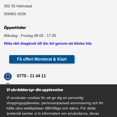
302 35 Halmstad
556861-0256
Öppettider
Måndag - Fredag 08.00 - 17.00
Hitta rätt dragkrok till din bil genom att klicka här.
Få offert Monterat & Klart
0770 - 11 44 11
info@dragkrokskungen.se
Vi skräddarsyr din upplevelse
Vi använder cookies för att ge dig en personlig
shoppingupplevelse, personanpassad annonsering och för
hålla våra webbplatser tillförlitliga och säkra. För detta
Navigation
ändamål samlar vi in information om användarna, deras