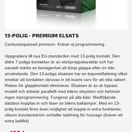
13-POLIG - PREMIUM ELSATS
Canbusanpassad premium. Kräver ej programmering.
Uppgradera till nya EU-standarden med 13-polig kontakt. Den
äldre 7-poliga kontakten är av stickproppskaraktär och har
oavsett märke en benägenhet att börja glappa efter en tids
användande. Den 13-poliga elsatsen har en bajonettfattning vilket
innebär att kontakten skruvas in ett kvarts varv för att sitta säkert.
Risken för glappkontakt elimineras. Elsatsen är av sk bypass
modell och arbetar parallellt med bilens elsystem och behöver
ingen inprogrammering. Fungerar på alla bilar. Medföljande
databox kopplas in och läser av bilens baklampor. Med en 13-
polig kontakt finns även möjlighet att koppla in extra funktioner,
såsom konstantström och/eller laddning för husvagn (kräver ett
extra laddkit).