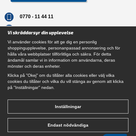
0770 - 11 44 11
info@dragkrokskungen.se
Vi skräddarsyr din upplevelse
Vi använder cookies för att ge dig en personlig
shoppingupplevelse, personanpassad annonsering och för
hålla våra webbplatser tillförlitliga och säkra. För detta
Navigation
ändamål samlar vi in information om användarna, deras
mönster och deras enheter.
Hur beställer jag
Gör Det Själv Paket
Klicka på "Okej" om du tillåter alla cookies eller välj vilka
Montera dragkrok
cookies du tillåter och vilka du vill stänga av genom att klicka
SUPPORT
på "Inställningar" nedan.
Referenser
Villkor
Om oss
Inställningar
Endast nödvändiga