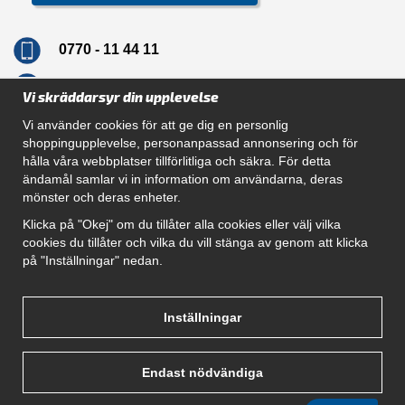
0770 - 11 44 11
info@dragkrokskungen.se
Vi skräddarsyr din upplevelse
Vi använder cookies för att ge dig en personlig
shoppingupplevelse, personanpassad annonsering och för
hålla våra webbplatser tillförlitliga och säkra. För detta
Navigation
ändamål samlar vi in information om användarna, deras
mönster och deras enheter.
Hur beställer jag
Gör Det Själv Paket
Klicka på "Okej" om du tillåter alla cookies eller välj vilka
Montera dragkrok
cookies du tillåter och vilka du vill stänga av genom att klicka
SUPPORT
på "Inställningar" nedan.
Referenser
Villkor
Om oss
Inställningar
Endast nödvändiga