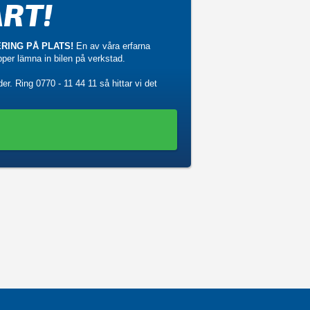
RT!
RING PÅ PLATS!
En av våra erfarna
ipper lämna in bilen på verkstad.
der. Ring
0770 - 11 44 11
så hittar vi det