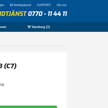
ogin
Bli företagskund
SUPPORT
Om oss
NDTJÄNST
0770 - 11 44 11
nser
Varukorg (
0
)
8 (C7)
rna