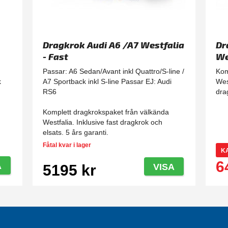
Dragkrok Audi A6 /A7 Westfalia
Dr
- Fast
We
Passar: A6 Sedan/Avant inkl Quattro/S-line /
Kom
k
A7 Sportback inkl S-line Passar EJ: Audi
Wes
RS6
dra
Komplett dragkrokspaket från välkända
Westfalia. Inklusive fast dragkrok och
elsats. 5 års garanti.
Fåtal kvar i lager
K
6
A
5195 kr
VISA