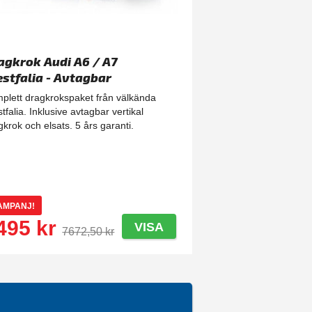
agkrok Audi A6 / A7
stfalia - Avtagbar
plett dragkrokspaket från välkända
tfalia. Inklusive avtagbar vertikal
gkrok och elsats. 5 års garanti.
AMPANJ!
495 kr
VISA
7672,50 kr