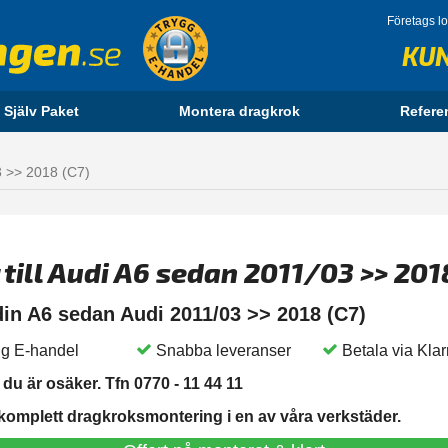
Företags l
KU
 Själv Paket
Montera dragkrok
Refere
 >> 2018 (C7)
 till Audi A6 sedan 2011/03 >> 201
 din A6 sedan Audi 2011/03 >> 2018 (C7)
g E-handel
Snabba leveranser
Betala via Kla
du är osäker. Tfn 0770 - 11 44 11
 komplett dragkroksmontering i en av våra verkstäder.