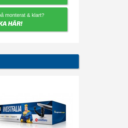
 på monterat & klart?
KA HÄR!