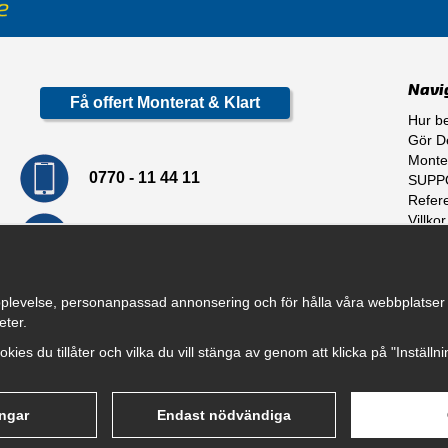
Navi
Få offert Monterat & Klart
Hur be
Gör De
Monte
0770 - 11 44 11
SUPP
Refer
Villkor
info@dragkrokskungen.se
Om o
plevelse, personanpassad annonsering och för hålla våra webbplatser til
eter.
cookies du tillåter och vilka du vill stänga av genom att klicka på "Inställ
ingar
Endast nödvändiga