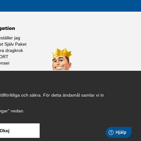
gation
ställer jag
t Själv Paket
ra dragkrok
ORT
enser
ss
lförlitliga och säkra. För detta ändamål samlar vi in
ningar" nedan.
Okej