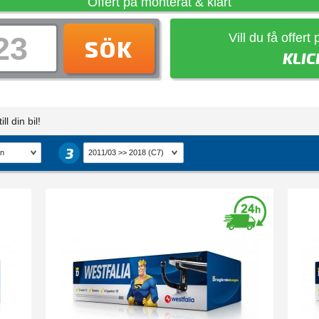
Offert på monterat & klart
Vill du få offert
SÖK
KLIC
ll din bil!
3