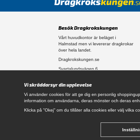
Besök Dragkrokskungen
Vårt huvudkontor är beläget i
Halmstad men vi levererar dragkrokar
över hela landet.
Dragkrokskungen.se
Svartalundsvägen 6
302 35 Halmstad
Vi skräddarsyr din upplevelse
556861-0256
Vi använder cookies för att ge dig en personlig shoppingup
information om användarna, deras mönster och deras enh
Öppettider
Klicka på "Okej" om du tillåter alla cookies eller välj vilka 
Måndag - Fredag 08.00 - 17.00
Hitta rätt dragkrok till din bil
genom att klicka här.
Inställn