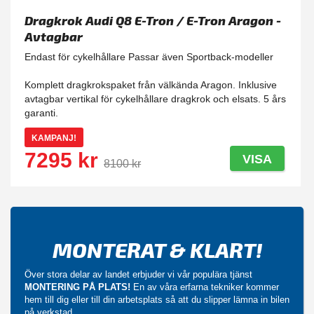
Dragkrok Audi Q8 E-Tron / E-Tron Aragon -
Avtagbar
Endast för cykelhållare Passar även Sportback-modeller
Komplett dragkrokspaket från välkända Aragon. Inklusive
avtagbar vertikal för cykelhållare dragkrok och elsats. 5 års
garanti.
KAMPANJ!
7295 kr
VISA
8100 kr
MONTERAT & KLART!
Över stora delar av landet erbjuder vi vår populära tjänst
MONTERING PÅ PLATS!
En av våra erfarna tekniker kommer
hem till dig eller till din arbetsplats så att du slipper lämna in bilen
på verkstad.