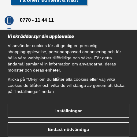
Få offert Monterat & Klart
0770 - 11 44 11
info@dragkrokskungen.se
Vi skräddarsyr din upplevelse
Vi använder cookies för att ge dig en personlig
shoppingupplevelse, personanpassad annonsering och för
hålla våra webbplatser tillförlitliga och säkra. För detta
Navigation
ändamål samlar vi in information om användarna, deras
mönster och deras enheter.
Hur beställer jag
Gör Det Själv Paket
Klicka på "Okej" om du tillåter alla cookies eller välj vilka
Montera dragkrok
cookies du tillåter och vilka du vill stänga av genom att klicka
SUPPORT
på "Inställningar" nedan.
Referenser
Villkor
Om oss
Inställningar
Endast nödvändiga