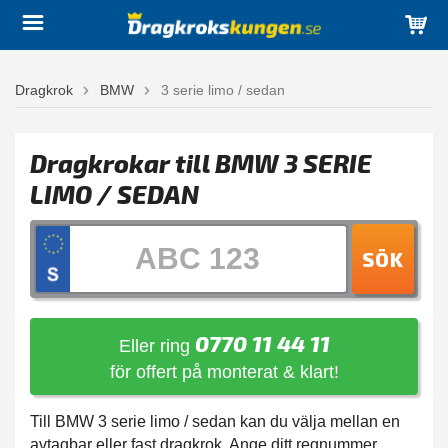
Dragkrok
BMW
3 serie limo / sedan
Dragkrokar till BMW 3 SERIE
LIMO / SEDAN
SÖK
0770 11 44 11
Eller ring
för offert på monterat & klart!
Till BMW 3 serie limo / sedan kan du välja mellan en
avtagbar eller fast dragkrok. Ange ditt regnummer