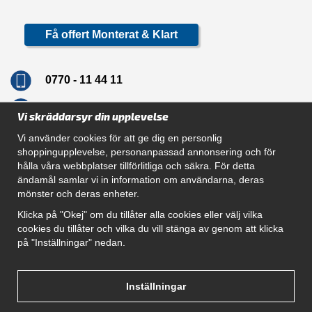
Få offert Monterat & Klart
0770 - 11 44 11
info@dragkrokskungen.se
Vi skräddarsyr din upplevelse
Vi använder cookies för att ge dig en personlig
shoppingupplevelse, personanpassad annonsering och för
hålla våra webbplatser tillförlitliga och säkra. För detta
Navigation
ändamål samlar vi in information om användarna, deras
mönster och deras enheter.
Hur beställer jag
Gör Det Själv Paket
Klicka på "Okej" om du tillåter alla cookies eller välj vilka
Montera dragkrok
cookies du tillåter och vilka du vill stänga av genom att klicka
SUPPORT
på "Inställningar" nedan.
Referenser
Villkor
Om oss
Inställningar