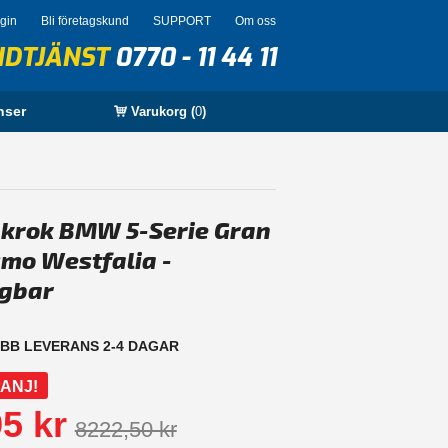
ogin
Bli företagskund
SUPPORT
Om oss
NDTJÄNST
0770 - 11 44 11
nser
Varukorg (
0
)
krok BMW 5-Serie Gran
smo Westfalia -
gbar
BB LEVERANS 2-4 DAGAR
ANJ!
5 kr
8222,50 kr