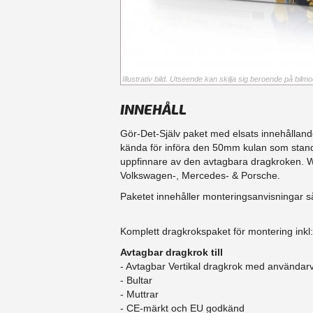
Illustrativ bild. Utseende kan skilja sig beroende på bilmod
INNEHÅLL
Gör-Det-Själv paket med elsats innehålland
kända för införa den 50mm kulan som stand
uppfinnare av den avtagbara dragkroken. Wes
Volkswagen-, Mercedes- & Porsche.
Paketet innehåller monteringsanvisningar s
Komplett dragkrokspaket för montering inkl:
Avtagbar dragkrok till
- Avtagbar Vertikal dragkrok med användarv
- Bultar
- Muttrar
- CE-märkt och EU godkänd