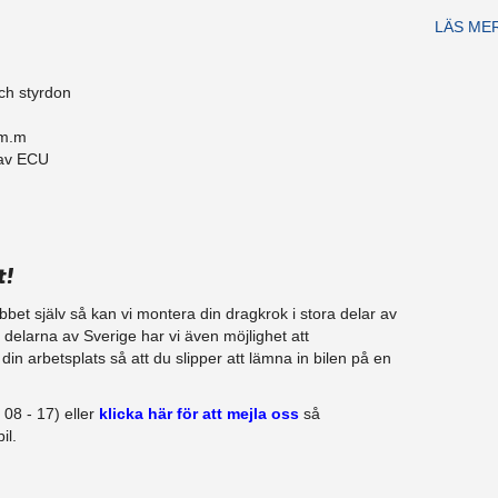
LÄS ME
ch styrdon
 m.m
 av ECU
t!
jobbet själv så kan vi montera din dragkrok i stora delar av
a delarna av Sverige har vi även möjlighet att​
in arbetsplats så att du slipper att lämna in bilen på en
08 - 17) eller
klicka här för att mejla oss
så
il.