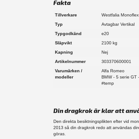
Fakta
Tillverkare
Westfalia Monoflex
Typ
Avtagbar Vertikal
Typgodkänd
e20
Släpvikt
2100 kg
Kapning
Nej
Artikelnummer
303370600001
Varumärken /
Alfa Romeo
modeller
BMW - 5 serie GT 
#temp
Din dragkrok är klar att anv
Den direkta besiktningsplikten efter vid mo
2013 så din dragkrok redo att användas dir
göras.