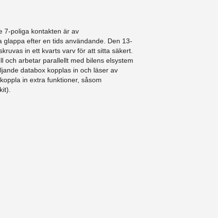
 7-poliga kontakten är av
a glappa efter en tids användande. Den 13-
ruvas in ett kvarts varv för att sitta säkert.
l och arbetar parallellt med bilens elsystem
ljande databox kopplas in och läser av
 koppla in extra funktioner, såsom
it).