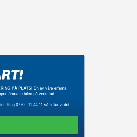
RT!
RING PÅ PLATS!
En av våra erfarna
ipper lämna in bilen på verkstad.
der. Ring
0770 - 11 44 11
så hittar vi det