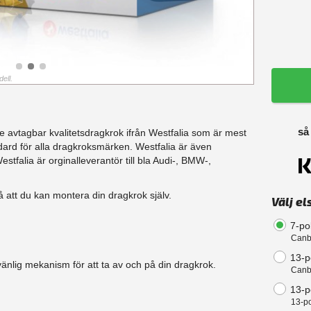
ell.
så
e avtagbar kvalitetsdragkrok ifrån Westfalia som är mest
ard för alla dragkroksmärken. Westfalia är även
tfalia är orginalleverantör till bla Audi-, BMW-,
å att du kan montera din dragkrok själv.
Välj el
7-po
Canb
13-p
änlig mekanism för att ta av och på din dragkrok.
Canb
13-po
13-po