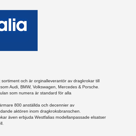
t sortiment och är orginalleverantör av dragkrokar till
re som Audi, BMW, Volkswagen, Mercedes & Porsche.
lan som numera är standard för alla
ärmare 800 anställda och decennier av
en ledande aktören inom dragkroksbranschen.
rokar även erbjuda Westfalias modellanpassade elsatser
l.