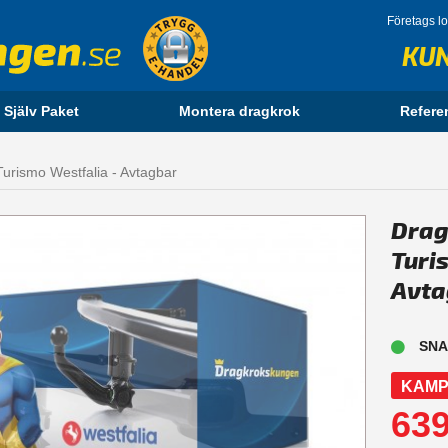
Företags l
KU
 Själv Paket
Montera dragkrok
Refere
rismo Westfalia - Avtagbar
Drag
Turi
Avta
SNA
KAMP
639