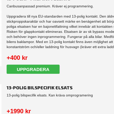
Canbusanpassad premium. Kräver ej programmering.
Uppgradera till nya EU-standarden med 13-polig kontakt. Den äldre
stickproppskaraktär och har oavsett märke en benägenhet att börj
poliga elsatsen har en bajonettfattning vilket innebär att kontakten sk
Risken för glappkontakt elimineras. Elsatsen är av sk bypass model
och behöver ingen inprogrammering. Fungerar på alla bilar. Medfö
bilens baklampor. Med en 13-polig kontakt finns även möjlighet att
konstantström och/eller laddning för husvagn (kräver ett extra laddk
+400 kr
UPPGRADERA
13-POLIG BILSPECIFIK ELSATS
13-polig bilspecifik elsats. Kan kräva omprogramering
+1990 kr