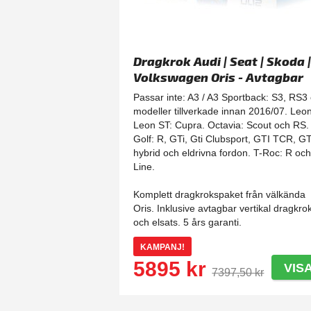
Dragkrok Audi | Seat | Skoda 
Volkswagen Oris - Avtagbar
Passar inte: A3 / A3 Sportback: S3, RS3
modeller tillverkade innan 2016/07. Leon
Leon ST: Cupra. Octavia: Scout och RS.
Golf: R, GTi, Gti Clubsport, GTI TCR, G
hybrid och eldrivna fordon. T-Roc: R oc
Line.
Komplett dragkrokspaket från välkända
Oris. Inklusive avtagbar vertikal dragkro
och elsats. 5 års garanti.
KAMPANJ!
5895 kr
VIS
7397,50 kr