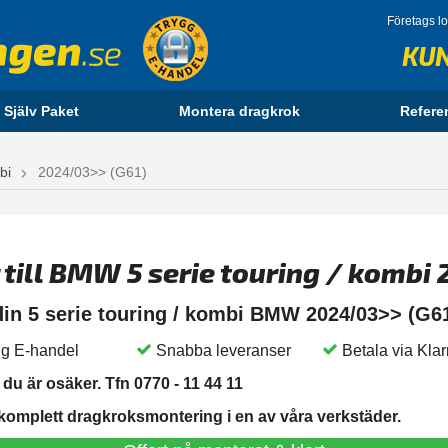
Företags l
KU
 Själv Paket
Montera dragkrok
Refere
bi
2024/03>> (G61)
 till BMW 5 serie touring / kombi
 din 5 serie touring / kombi BMW 2024/03>> (G6
g E-handel
Snabba leveranser
Betala via Kla
du är osäker. Tfn 0770 - 11 44 11
 komplett dragkroksmontering i en av våra verkstäder.