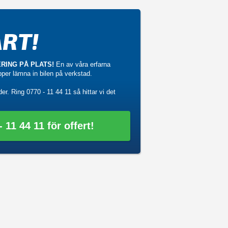
RT!
RING PÅ PLATS!
En av våra erfarna
ipper lämna in bilen på verkstad.
der. Ring
0770 - 11 44 11
så hittar vi det
 11 44 11 för offert!