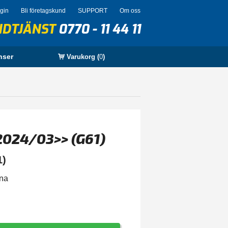
ogin
Bli företagskund
SUPPORT
Om oss
NDTJÄNST
0770 - 11 44 11
nser
Varukorg (
0
)
 2024/03>> (G61)
1)
rna