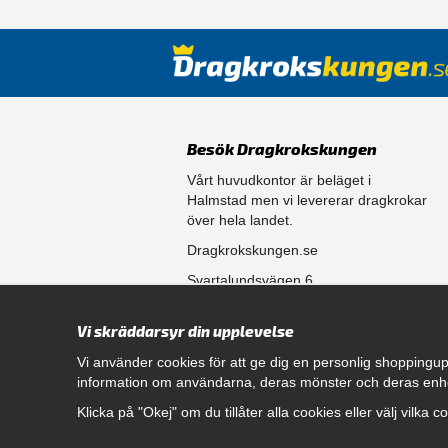
Besök Dragkrokskungen
Vårt huvudkontor är beläget i
Halmstad men vi levererar dragkrokar
över hela landet.
Dragkrokskungen.se
Svartalundsvägen 6
302 35 Halmstad
Vi skräddarsyr din upplevelse
556861-0256
Vi använder cookies för att ge dig en personlig shoppingup
information om användarna, deras mönster och deras enh
Öppettider
Klicka på "Okej" om du tillåter alla cookies eller välj vilka 
Måndag - Fredag 08.00 - 17.00