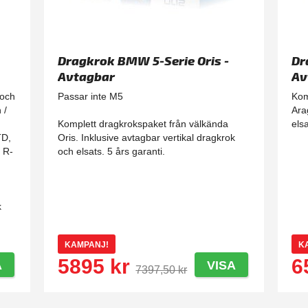
|
Dragkrok BMW 5-Serie Oris -
Dr
Avtagbar
Av
 och
Passar inte M5
Kom
 /
Ara
Komplett dragkrokspaket från välkända
elsa
TD,
Oris. Inklusive avtagbar vertikal dragkrok
h R-
och elsats. 5 års garanti.
k
KAMPANJ!
K
5895 kr
6
A
VISA
7397,50 kr