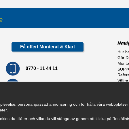
Navi
Få offert Monterat & Klart
Hur be
Gör De
Monte
0770 - 11 44 11
SUPP
Refer
Villkor
info@dragkrokskungen.se
Om o
plevelse, personanpassad annonsering och för hålla våra webbplatser til
eter.
cookies du tillåter och vilka du vill stänga av genom att klicka på "Inställ