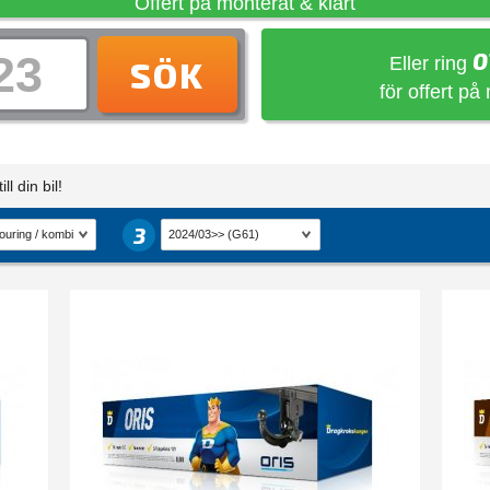
Offert på monterat & klart
0
Eller ring
SÖK
för offert på
ll din bil!
3