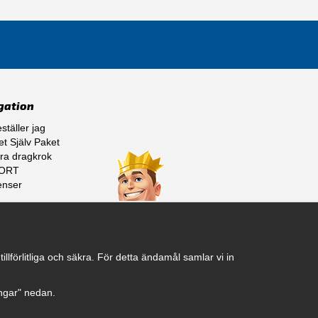
gation
ställer jag
t Själv Paket
ra dragkrok
ORT
enser
ss
lförlitliga och säkra. För detta ändamål samlar vi in
ningar" nedan.