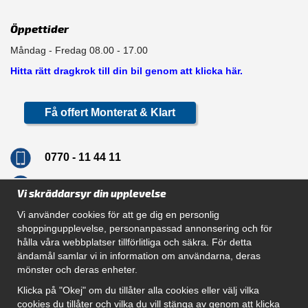
Öppettider
Måndag - Fredag 08.00 - 17.00
Hitta rätt dragkrok till din bil genom att klicka här.
Få offert Monterat & Klart
0770 - 11 44 11
info@dragkrokskungen.se
Vi skräddarsyr din upplevelse
Vi använder cookies för att ge dig en personlig
shoppingupplevelse, personanpassad annonsering och för
hålla våra webbplatser tillförlitliga och säkra. För detta
Navigation
ändamål samlar vi in information om användarna, deras
mönster och deras enheter.
Hur beställer jag
Gör Det Själv Paket
Klicka på "Okej" om du tillåter alla cookies eller välj vilka
Montera dragkrok
cookies du tillåter och vilka du vill stänga av genom att klicka