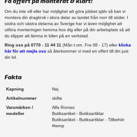
Få offert på monterat & klart!
Om du inte vill eller har möjlighet att göra jobbet själv så kan vi
montera din dragkrok i stora delar av landet från norr till söder. I
södra och västra delarna av Sverige har vi även möjlighet att
​utföra monteringen hemma hos dig eller på din arbetsplats så att
du slipper att lämna in bilen på en verkstad.
Ring oss på 0770 - 11 44 11
(Mån t.om. Fre 08 - 17) eller
klicka
här för att mejla oss
så återkommer vi med en offert till din just
din bil.
Fakta
Kapning
Nej
Artikelnummer
skifte
Varumärken /
Alfa Romeo
modeller
Butiksartikel - Butiksartiklar
Butiksartikel - Butiksartiklar - Tillbehör
#temp