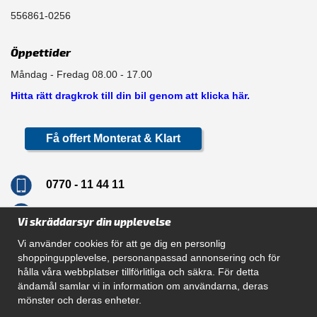
556861-0256
Öppettider
Måndag - Fredag 08.00 - 17.00
Hitta rätt dragkrok till din bil genom att klicka här.
Få offert Monterat & Klart
0770 - 11 44 11
info@dragkrokskungen.se
Vi skräddarsyr din upplevelse
Vi använder cookies för att ge dig en personlig
shoppingupplevelse, personanpassad annonsering och för
hålla våra webbplatser tillförlitliga och säkra. För detta
Navigation
ändamål samlar vi in information om användarna, deras
mönster och deras enheter.
Hur beställer jag