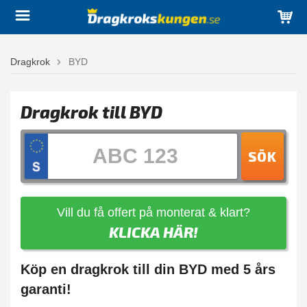
Dragkrok
BYD
Dragkrok till BYD
SÖK
Vill du få offert på monterat & klart?
KLICKA HÄR!
Köp en dragkrok till din BYD med 5 års
garanti!