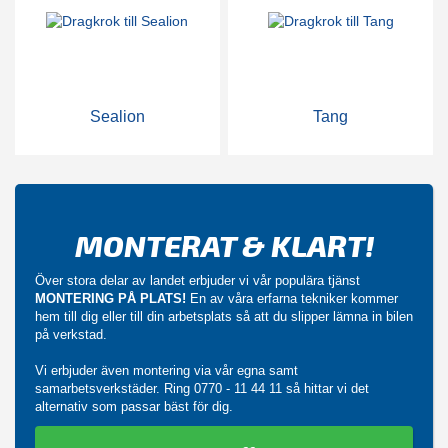
Sealion
Tang
MONTERAT & KLART!
Över stora delar av landet erbjuder vi vår populära tjänst
MONTERING PÅ PLATS!
En av våra erfarna tekniker kommer
hem till dig eller till din arbetsplats så att du slipper lämna in bilen
på verkstad.
Vi erbjuder även montering via vår egna samt
samarbetsverkstäder. Ring
0770 - 11 44 11
så hittar vi det
alternativ som passar bäst för dig.