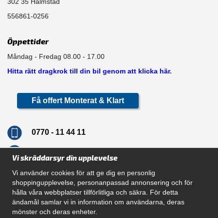
302 35 Halmstad
556861-0256
Öppettider
Måndag - Fredag 08.00 - 17.00
Hitta rätt dragkrok till din bil genom att klicka här.
Få offert Monterat & Klart
0770 - 11 44 11
info@dragkrokskungen.se
Vi skräddarsyr din upplevelse
Vi använder cookies för att ge dig en personlig
shoppingupplevelse, personanpassad annonsering och för
hålla våra webbplatser tillförlitliga och säkra. För detta
Navigation
ändamål samlar vi in information om användarna, deras
mönster och deras enheter.
Hur beställer jag