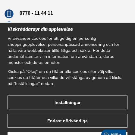
0770 - 11 44 11
info@dragkrokskungen.se
Vi skräddarsyr din upplevelse
Vi använder cookies för att ge dig en personlig
shoppingupplevelse, personanpassad annonsering och för
hålla våra webbplatser tillförlitliga och säkra. För detta
Navigation
ändamål samlar vi in information om användarna, deras
mönster och deras enheter.
Hur beställer jag
Gör Det Själv Paket
Klicka på "Okej" om du tillåter alla cookies eller välj vilka
Montera dragkrok
cookies du tillåter och vilka du vill stänga av genom att klicka
SUPPORT
på "Inställningar" nedan.
Referenser
Villkor
Om oss
Inställningar
Endast nödvändiga