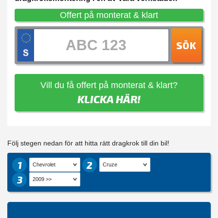
Offert på monterat & klart
SÖK
Vill du få offert på monterat & klart?
KLICKA HÄR!
Följ stegen nedan för att hitta rätt dragkrok till din bil!
1
2
3