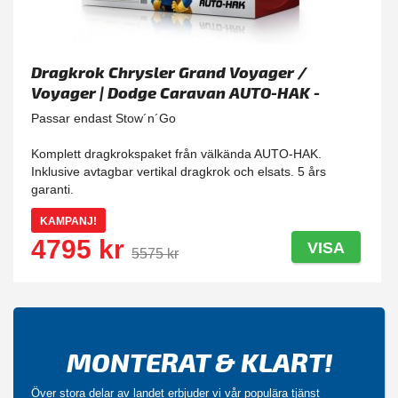
Dragkrok Chrysler Grand Voyager /
Voyager | Dodge Caravan AUTO-HAK -
Avtagbar
Passar endast Stow´n´Go
Komplett dragkrokspaket från välkända AUTO-HAK.
Inklusive avtagbar vertikal dragkrok och elsats. 5 års
garanti.
KAMPANJ!
4795 kr
VISA
5575 kr
MONTERAT & KLART!
Över stora delar av landet erbjuder vi vår populära tjänst