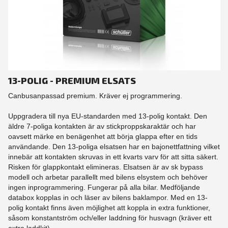
13-POLIG - PREMIUM ELSATS
Canbusanpassad premium. Kräver ej programmering.
Uppgradera till nya EU-standarden med 13-polig kontakt. Den
äldre 7-poliga kontakten är av stickproppskaraktär och har
oavsett märke en benägenhet att börja glappa efter en tids
användande. Den 13-poliga elsatsen har en bajonettfattning vilket
innebär att kontakten skruvas in ett kvarts varv för att sitta säkert.
Risken för glappkontakt elimineras. Elsatsen är av sk bypass
modell och arbetar parallellt med bilens elsystem och behöver
ingen inprogrammering. Fungerar på alla bilar. Medföljande
databox kopplas in och läser av bilens baklampor. Med en 13-
polig kontakt finns även möjlighet att koppla in extra funktioner,
såsom konstantström och/eller laddning för husvagn (kräver ett