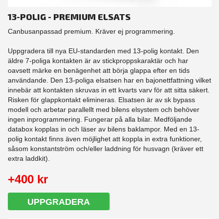
13-POLIG - PREMIUM ELSATS
Canbusanpassad premium. Kräver ej programmering.
Uppgradera till nya EU-standarden med 13-polig kontakt. Den
äldre 7-poliga kontakten är av stickproppskaraktär och har
oavsett märke en benägenhet att börja glappa efter en tids
användande. Den 13-poliga elsatsen har en bajonettfattning vilket
innebär att kontakten skruvas in ett kvarts varv för att sitta säkert.
Risken för glappkontakt elimineras. Elsatsen är av sk bypass
modell och arbetar parallellt med bilens elsystem och behöver
ingen inprogrammering. Fungerar på alla bilar. Medföljande
databox kopplas in och läser av bilens baklampor. Med en 13-
polig kontakt finns även möjlighet att koppla in extra funktioner,
såsom konstantström och/eller laddning för husvagn (kräver ett
extra laddkit).
+400 kr
UPPGRADERA