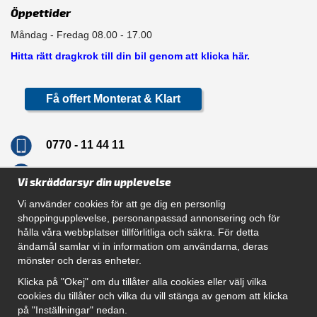
Öppettider
Måndag - Fredag 08.00 - 17.00
Hitta rätt dragkrok till din bil genom att klicka här.
Få offert Monterat & Klart
0770 - 11 44 11
info@dragkrokskungen.se
Vi skräddarsyr din upplevelse
Vi använder cookies för att ge dig en personlig
shoppingupplevelse, personanpassad annonsering och för
hålla våra webbplatser tillförlitliga och säkra. För detta
Navigation
ändamål samlar vi in information om användarna, deras
mönster och deras enheter.
Hur beställer jag
Gör Det Själv Paket
Klicka på "Okej" om du tillåter alla cookies eller välj vilka
Montera dragkrok
cookies du tillåter och vilka du vill stänga av genom att klicka
SUPPORT
på "Inställningar" nedan.