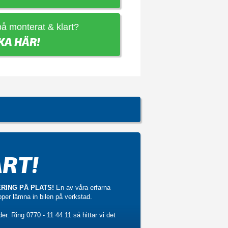
 på monterat & klart?
KA HÄR!
RT!
RING PÅ PLATS!
En av våra erfarna
ipper lämna in bilen på verkstad.
der. Ring
0770 - 11 44 11
så hittar vi det