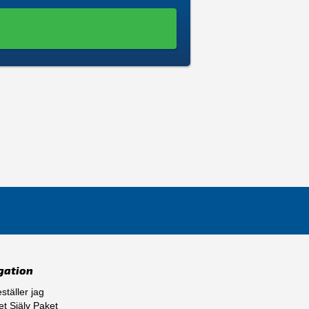
gation
ställer jag
t Själv Paket