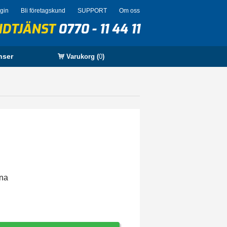
ogin
Bli företagskund
SUPPORT
Om oss
NDTJÄNST
0770 - 11 44 11
nser
Varukorg (
0
)
rna