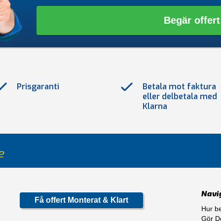
Begär offert
Prisgaranti
Betala mot faktura
eller delbetala med
Klarna
Navi
Få offert Monterat & Klart
Hur be
Gör De