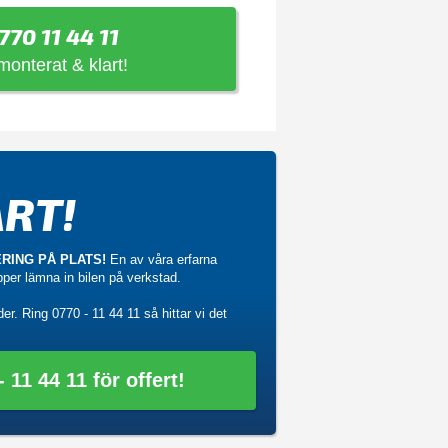
770 11 44 11
 monterat & klart!
RT!
RING PÅ PLATS!
En av våra erfarna
ipper lämna in bilen på verkstad.
der. Ring
0770 - 11 44 11
så hittar vi det
 11 44 11 för offert!