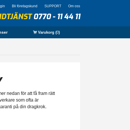
ogin
Bli företagskund
SUPPORT
Om oss
NDTJÄNST
0770 - 11 44 11
nser
Varukorg (
0
)
Y
r nedan för att få fram rätt
lverkare som ofta är
garanti på din dragkrok.