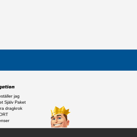
gation
ställer jag
t Själv Paket
ra dragkrok
ORT
enser
ss