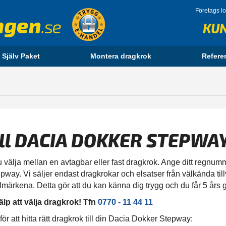
Företags l
KU
 Själv Paket
Montera dragkrok
Refere
ill DACIA DOKKER STEPWA
välja mellan en avtagbar eller fast dragkrok. Ange ditt regnumme
pway. Vi säljer endast dragkrokar och elsatser från välkända til
bilmärkena. Detta gör att du kan känna dig trygg och du får 5 års 
älp att välja dragkrok! Tfn
0770 - 11 44 11
r att hitta rätt dragkrok till din Dacia Dokker Stepway: