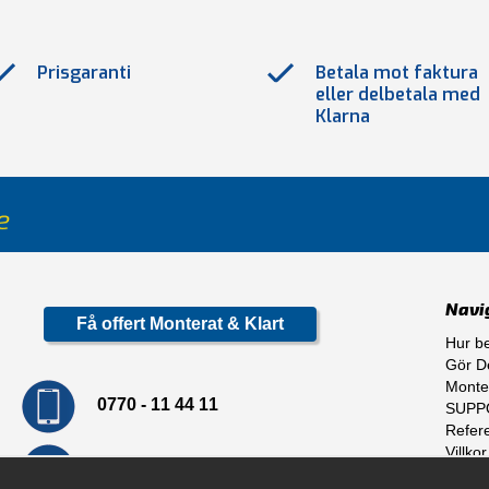
Prisgaranti
Betala mot faktura
eller delbetala med
Klarna
Navi
Få offert Monterat & Klart
Hur be
Gör De
Monte
0770 - 11 44 11
SUPP
Refer
Villkor
info@dragkrokskungen.se
Om o