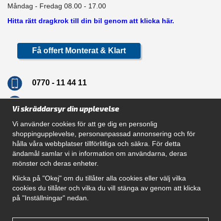
Måndag - Fredag 08.00 - 17.00
Hitta rätt dragkrok till din bil genom att klicka här.
Få offert Monterat & Klart
0770 - 11 44 11
info@dragkrokskungen.se
Vi skräddarsyr din upplevelse
Vi använder cookies för att ge dig en personlig
shoppingupplevelse, personanpassad annonsering och för
hålla våra webbplatser tillförlitliga och säkra. För detta
Navigation
ändamål samlar vi in information om användarna, deras
mönster och deras enheter.
Hur beställer jag
Gör Det Själv Paket
Klicka på "Okej" om du tillåter alla cookies eller välj vilka
Montera dragkrok
cookies du tillåter och vilka du vill stänga av genom att klicka
SUPPORT
på "Inställningar" nedan.
Referenser
Villkor