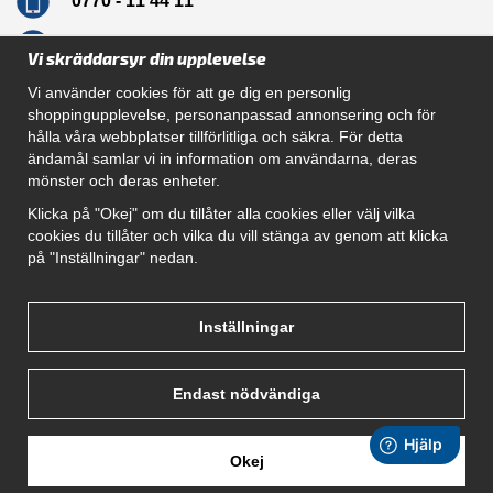
0770 - 11 44 11
info@dragkrokskungen.se
Vi skräddarsyr din upplevelse
Vi använder cookies för att ge dig en personlig
shoppingupplevelse, personanpassad annonsering och för
hålla våra webbplatser tillförlitliga och säkra. För detta
Navigation
ändamål samlar vi in information om användarna, deras
mönster och deras enheter.
Hur beställer jag
Gör Det Själv Paket
Klicka på "Okej" om du tillåter alla cookies eller välj vilka
Montera dragkrok
cookies du tillåter och vilka du vill stänga av genom att klicka
SUPPORT
på "Inställningar" nedan.
Referenser
Villkor
Om oss
Inställningar
Endast nödvändiga
Okej