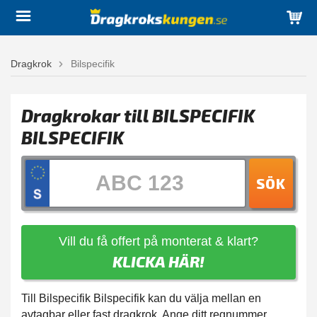
Dragkrok
Bilspecifik
Dragkrokar till BILSPECIFIK
BILSPECIFIK
SÖK
Vill du få offert på monterat & klart?
KLICKA HÄR!
Till Bilspecifik Bilspecifik kan du välja mellan en
avtagbar eller fast dragkrok. Ange ditt regnummer