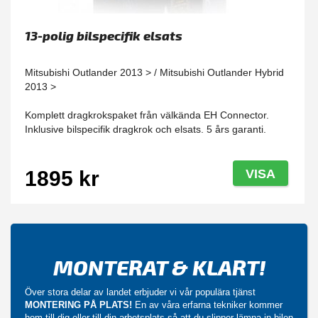
13-polig bilspecifik elsats
Mitsubishi Outlander 2013 > / Mitsubishi Outlander Hybrid
2013 >
Komplett dragkrokspaket från välkända EH Connector.
Inklusive bilspecifik dragkrok och elsats. 5 års garanti.
1895 kr
VISA
MONTERAT & KLART!
Över stora delar av landet erbjuder vi vår populära tjänst
MONTERING PÅ PLATS!
En av våra erfarna tekniker kommer
hem till dig eller till din arbetsplats så att du slipper lämna in bilen