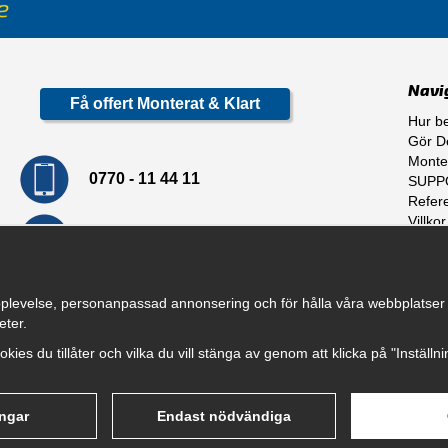
Navi
Få offert Monterat & Klart
Hur be
Gör De
Monte
0770 - 11 44 11
SUPP
Refer
Villkor
info@dragkrokskungen.se
Om o
plevelse, personanpassad annonsering och för hålla våra webbplatser til
eter.
cookies du tillåter och vilka du vill stänga av genom att klicka på "Inställ
ingar
Endast nödvändiga