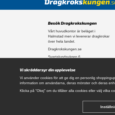
Besök Dragkrokskungen
Vårt huvudkontor är beläget i
Halmstad men vi levererar dragkrokar
över hela landet.
Dragkrokskungen.se
Svartalundsvägen 6
302 35 Halmstad
Vi skräddarsyr din upplevelse
556861-0256
Vi använder cookies för att ge dig en personlig shoppingup
information om användarna, deras mönster och deras enh
Öppettider
Klicka på "Okej" om du tillåter alla cookies eller välj vilka 
Måndag - Fredag 08.00 - 17.00
Hitta rätt dragkrok till din bil
genom att klicka här.
Inställn