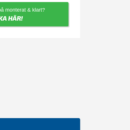
 på monterat & klart?
KA HÄR!