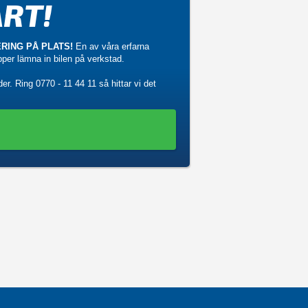
RT!
RING PÅ PLATS!
En av våra erfarna
ipper lämna in bilen på verkstad.
der. Ring
0770 - 11 44 11
så hittar vi det