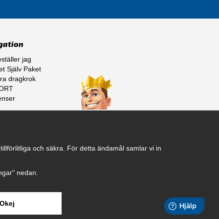
gation
ställer jag
t Själv Paket
ra dragkrok
ORT
enser
ss
lförlitliga och säkra. För detta ändamål samlar vi in
ningar" nedan.
Okej