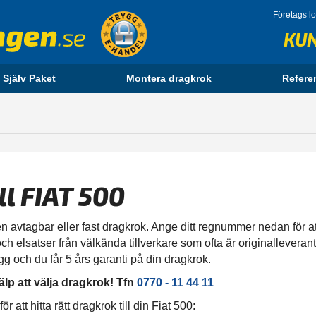
Företags l
KU
 Själv Paket
Montera dragkrok
Refere
ll FIAT 500
n avtagbar eller fast dragkrok. Ange ditt regnummer nedan för att f
ch elsatser från välkända tillverkare som ofta är originalleverant
gg och du får 5 års garanti på din dragkrok.
älp att välja dragkrok! Tfn
0770 - 11 44 11
att hitta rätt dragkrok till din Fiat 500: