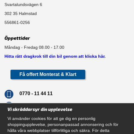
Svartalundsvägen 6
302 35 Halmstad
556861-0256
Öppettider
Måndag - Fredag 08.00 - 17.00
Hitta rätt dragkrok till din bil genom att klicka här.
Få offert Monterat & Klart
0770 - 11 44 11
info@dragkrokskungen.se
Vi skräddarsyr din upplevelse
Vi använder cookies för att ge dig en personlig
shoppingupplevelse, personanpassad annonsering och för
hålla våra webbplatser tillförlitliga och säkra. För detta