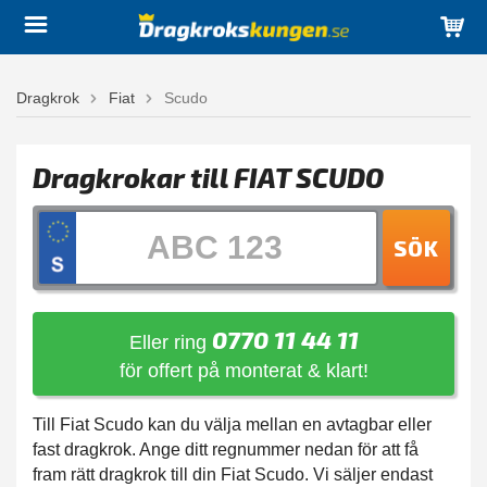
Dragkrok
Fiat
Scudo
Dragkrokar till FIAT SCUDO
SÖK
0770 11 44 11
Eller ring
för offert på monterat & klart!
Till Fiat Scudo kan du välja mellan en avtagbar eller
fast dragkrok. Ange ditt regnummer nedan för att få
fram rätt dragkrok till din Fiat Scudo. Vi säljer endast