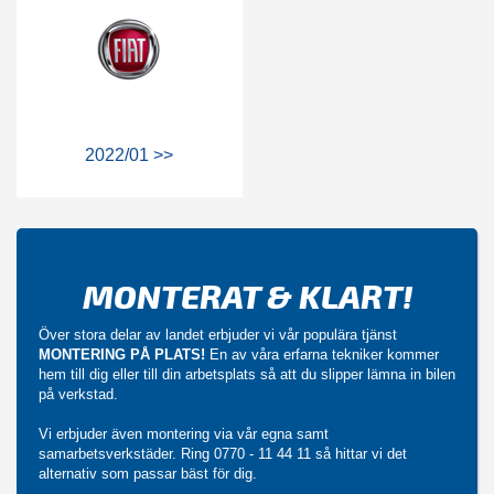
2022/01 >>
MONTERAT & KLART!
Över stora delar av landet erbjuder vi vår populära tjänst
MONTERING PÅ PLATS!
En av våra erfarna tekniker kommer
hem till dig eller till din arbetsplats så att du slipper lämna in bilen
på verkstad.
Vi erbjuder även montering via vår egna samt
samarbetsverkstäder. Ring
0770 - 11 44 11
så hittar vi det
alternativ som passar bäst för dig.