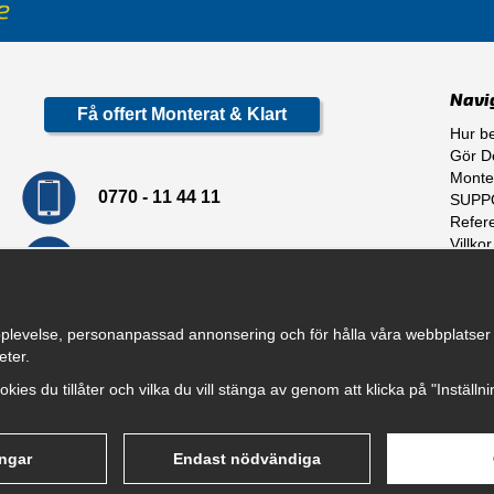
Navi
Få offert Monterat & Klart
Hur be
Gör De
Monte
0770 - 11 44 11
SUPP
Refer
Villkor
info@dragkrokskungen.se
Om o
plevelse, personanpassad annonsering och för hålla våra webbplatser til
eter.
cookies du tillåter och vilka du vill stänga av genom att klicka på "Inställ
ingar
Endast nödvändiga