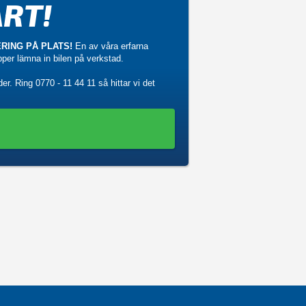
RT!
RING PÅ PLATS!
En av våra erfarna
ipper lämna in bilen på verkstad.
der. Ring
0770 - 11 44 11
så hittar vi det