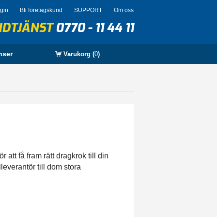
ogin
Bli företagskund
SUPPORT
Om oss
NDTJÄNST
0770 - 11 44 11
nser
Varukorg (
0
)
att få fram rätt dragkrok till din
leverantör till dom stora