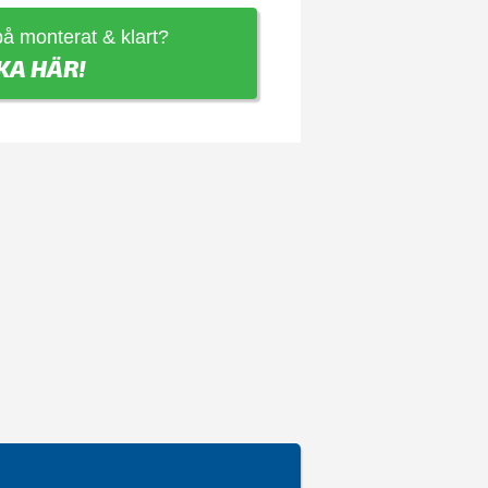
 på monterat & klart?
KA HÄR!