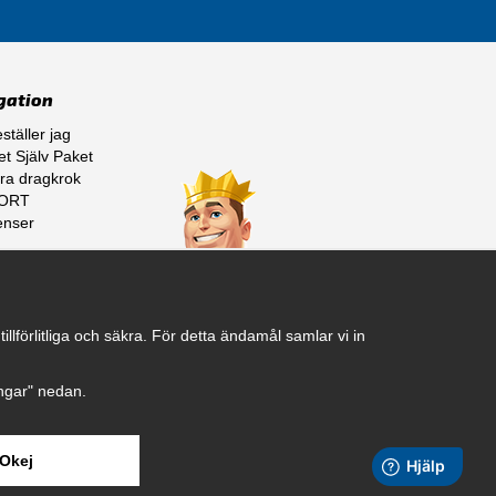
gation
ställer jag
t Själv Paket
ra dragkrok
ORT
enser
ss
lförlitliga och säkra. För detta ändamål samlar vi in
ningar" nedan.
Okej