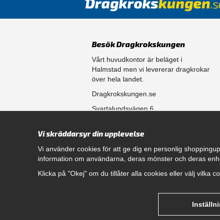
Besök Dragkrokskungen
Vårt huvudkontor är beläget i
Halmstad men vi levererar dragkrokar
över hela landet.
Dragkrokskungen.se
Svartalundsvägen 6
302 35 Halmstad
Vi skräddarsyr din upplevelse
556861-0256
Vi använder cookies för att ge dig en personlig shoppingup
information om användarna, deras mönster och deras enh
Öppettider
Klicka på "Okej" om du tillåter alla cookies eller välj vilka 
Måndag - Fredag 08.00 - 17.00
Hitta rätt dragkrok till din bil
genom att klicka här.
Inställn