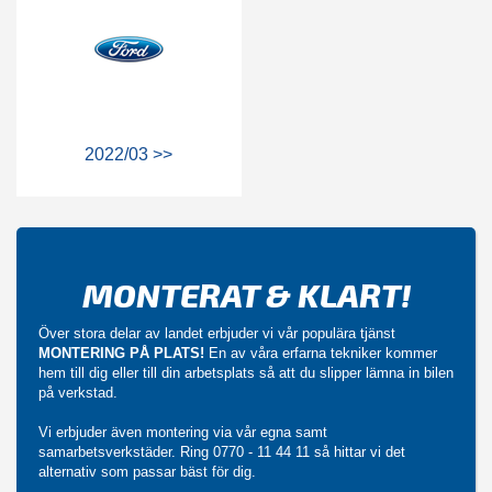
2022/03 >>
MONTERAT & KLART!
Över stora delar av landet erbjuder vi vår populära tjänst
MONTERING PÅ PLATS!
En av våra erfarna tekniker kommer
hem till dig eller till din arbetsplats så att du slipper lämna in bilen
på verkstad.
Vi erbjuder även montering via vår egna samt
samarbetsverkstäder. Ring
0770 - 11 44 11
så hittar vi det
alternativ som passar bäst för dig.