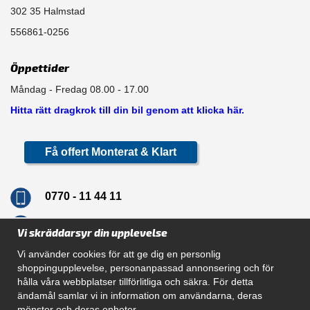
302 35 Halmstad
556861-0256
Öppettider
Måndag - Fredag 08.00 - 17.00
Hitta rätt dragkrok till din bil genom att klicka här.
Få offert Monterat & Klart
0770 - 11 44 11
info@dragkrokskungen.se
Vi skräddarsyr din upplevelse
Vi använder cookies för att ge dig en personlig
shoppingupplevelse, personanpassad annonsering och för
hålla våra webbplatser tillförlitliga och säkra. För detta
Navigation
ändamål samlar vi in information om användarna, deras
mönster och deras enheter.