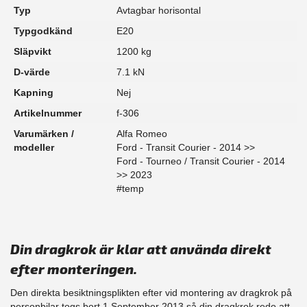
Typ
Avtagbar horisontal
Typgodkänd
E20
Släpvikt
1200 kg
D-värde
7.1 kN
Kapning
Nej
Artikelnummer
f-306
Varumärken /
Alfa Romeo
modeller
Ford - Transit Courier - 2014 >>
Ford - Tourneo / Transit Courier - 2014
>> 2023
#temp
Din dragkrok är klar att använda direkt
efter monteringen.
Den direkta besiktningsplikten efter vid montering av dragkrok på
personbilar togs bort 1 September 2013 så din dragkrok redo att