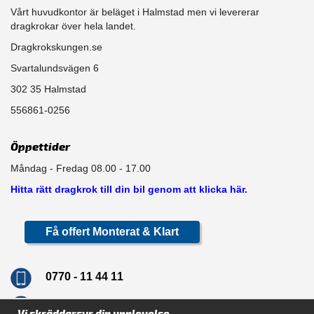
Vårt huvudkontor är beläget i Halmstad men vi levererar
dragkrokar över hela landet.
Dragkrokskungen.se
Svartalundsvägen 6
302 35 Halmstad
556861-0256
Öppettider
Måndag - Fredag 08.00 - 17.00
Hitta rätt dragkrok till din bil genom att klicka här.
Få offert Monterat & Klart
0770 - 11 44 11
info@dragkrokskungen.se
Vi skräddarsyr din upplevelse