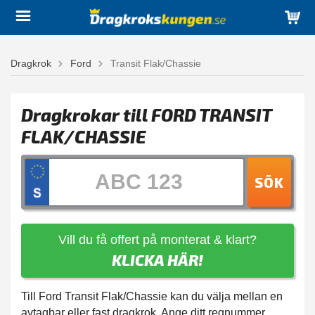
Dragkrok
Ford
Transit Flak/Chassie
Dragkrokar till FORD TRANSIT
FLAK/CHASSIE
SÖK
Vill du få offert på monterat & klart?
KLICKA HÄR!
Till Ford Transit Flak/Chassie kan du välja mellan en
avtagbar eller fast dragkrok. Ange ditt regnummer