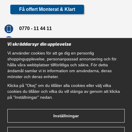
Få offert Monterat & Klart
0770 - 11 44 11
info@dragkrokskungen.se
Vi skräddarsyr din upplevelse
Vi använder cookies för att ge dig en personlig
shoppingupplevelse, personanpassad annonsering och för
hålla våra webbplatser tillförlitliga och säkra. För detta
Navigation
ändamål samlar vi in information om användarna, deras
mönster och deras enheter.
Hur beställer jag
Gör Det Själv Paket
Klicka på "Okej" om du tillåter alla cookies eller välj vilka
Montera dragkrok
cookies du tillåter och vilka du vill stänga av genom att klicka
SUPPORT
på "Inställningar" nedan.
Referenser
Villkor
Om oss
Inställningar