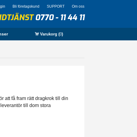
ogin
Bli företagskund
SUPPORT
Om oss
NDTJÄNST
0770 - 11 44 11
nser
Varukorg (
0
)
att få fram rätt dragkrok till din
leverantör till dom stora