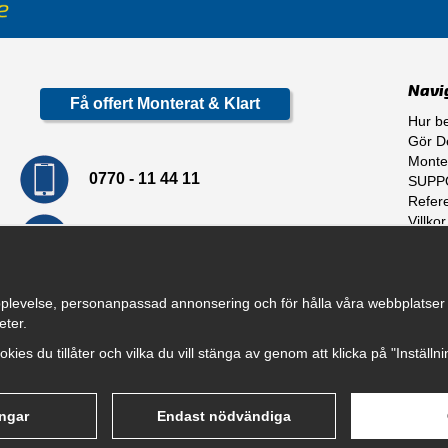
Navi
Få offert Monterat & Klart
Hur be
Gör De
Monte
0770 - 11 44 11
SUPP
Refer
Villkor
info@dragkrokskungen.se
Om o
plevelse, personanpassad annonsering och för hålla våra webbplatser til
eter.
cookies du tillåter och vilka du vill stänga av genom att klicka på "Inställ
ingar
Endast nödvändiga