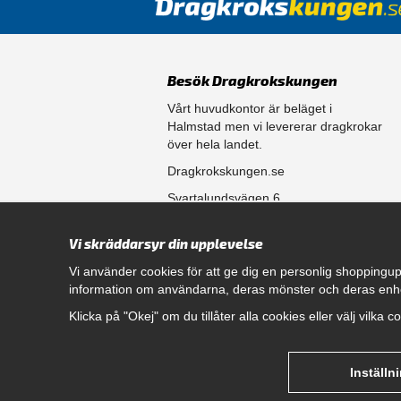
Besök Dragkrokskungen
Vårt huvudkontor är beläget i
Halmstad men vi levererar dragkrokar
över hela landet.
Dragkrokskungen.se
Svartalundsvägen 6
302 35 Halmstad
Vi skräddarsyr din upplevelse
556861-0256
Vi använder cookies för att ge dig en personlig shoppingup
information om användarna, deras mönster och deras enh
Öppettider
Klicka på "Okej" om du tillåter alla cookies eller välj vilka 
Måndag - Fredag 08.00 - 17.00
Hitta rätt dragkrok till din bil
genom att klicka här.
Inställn