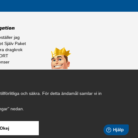
gation
ställer jag
t Själv Paket
ra dragkrok
ORT
enser
ss
lförlitliga och säkra. För detta ändamål samlar vi in
ningar" nedan.
Okej