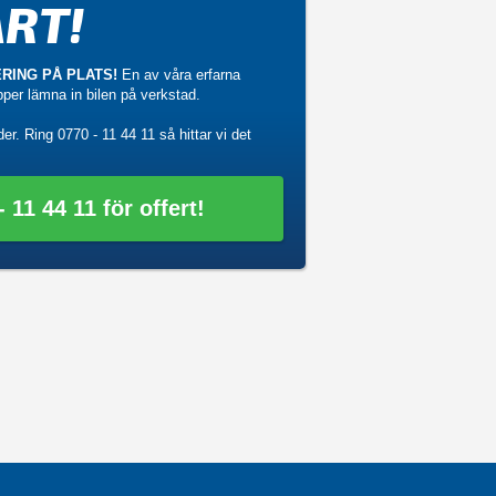
RT!
RING PÅ PLATS!
En av våra erfarna
ipper lämna in bilen på verkstad.
der. Ring
0770 - 11 44 11
så hittar vi det
 11 44 11 för offert!