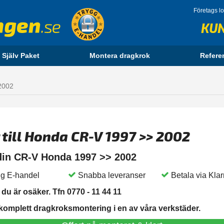
Företags l
KU
 Själv Paket
Montera dragkrok
Refere
2002
 till Honda CR-V 1997 >> 2002
 din CR-V Honda 1997 >> 2002
g E-handel
Snabba leveranser
Betala via Kla
du är osäker. Tfn 0770 - 11 44 11
 komplett dragkroksmontering i en av våra verkstäder.