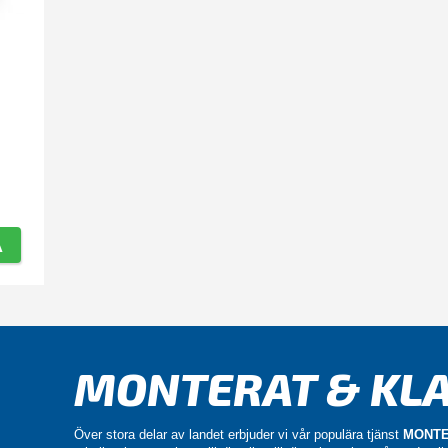
A
MONTERAT & KLA
Över stora delar av landet erbjuder vi vår populära tjänst
MONTE