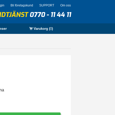
ogin
Bli företagskund
SUPPORT
Om oss
NDTJÄNST
0770 - 11 44 11
nser
Varukorg (
0
)
rna