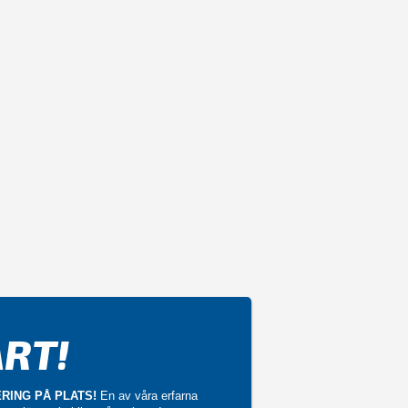
RT!
RING PÅ PLATS!
En av våra erfarna