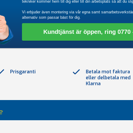
tekniker kommer hem till dig eller till din arbetsplats så att du sl
Vi erbjuder även montering via vår egna samt samarbetsverkstä
alternativ som passar bäst för dig.
Kundtjänst är öppen, ring 0770 -
Prisgaranti
Betala mot faktura
eller delbetala med
Klarna