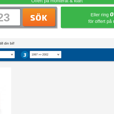
Offert på monterat & klart
0
Eller ring
SÖK
för offert på
ll din bil!
3