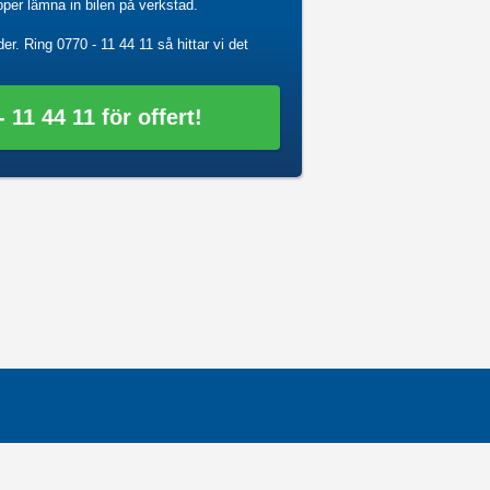
ipper lämna in bilen på verkstad.
der. Ring
0770 - 11 44 11
så hittar vi det
 11 44 11 för offert!