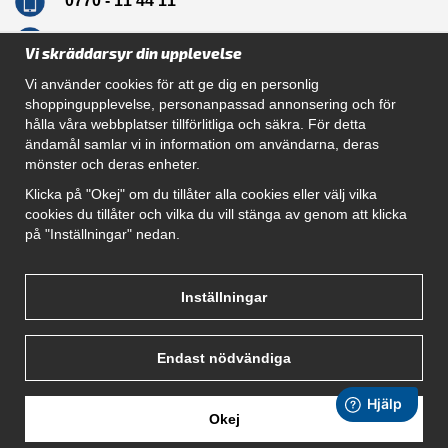
0770 - 11 44 11
info@dragkrokskungen.se
Vi skräddarsyr din upplevelse
Vi använder cookies för att ge dig en personlig
shoppingupplevelse, personanpassad annonsering och för
hålla våra webbplatser tillförlitliga och säkra. För detta
Navigation
ändamål samlar vi in information om användarna, deras
mönster och deras enheter.
Hur beställer jag
Gör Det Själv Paket
Klicka på "Okej" om du tillåter alla cookies eller välj vilka
Montera dragkrok
cookies du tillåter och vilka du vill stänga av genom att klicka
SUPPORT
på "Inställningar" nedan.
Referenser
Villkor
Om oss
Inställningar
Endast nödvändiga
Okej