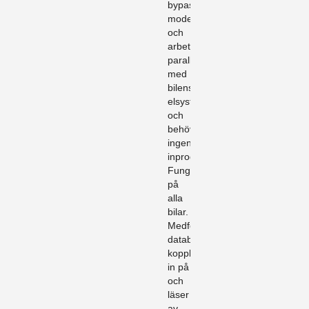
bypass
modell
och
arbetar
parallellt
med
bilens
elsystem
och
behöver
ingen
inprogrammering.
Fungerar
på
alla
bilar.
Medföljande
databox
kopplas
in på
och
läser
av