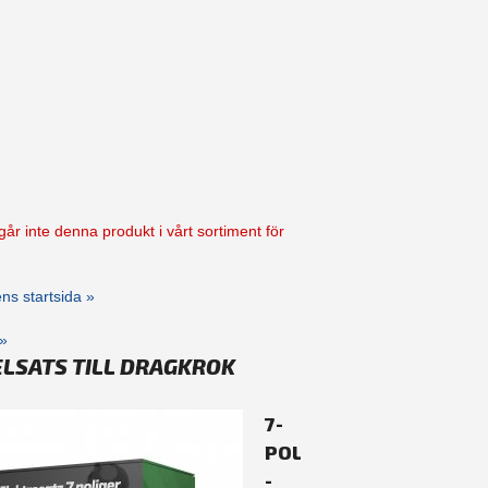
går inte denna produkt i vårt sortiment för
kens startsida »
»
ELSATS TILL DRAGKROK
7-
POLIG
-