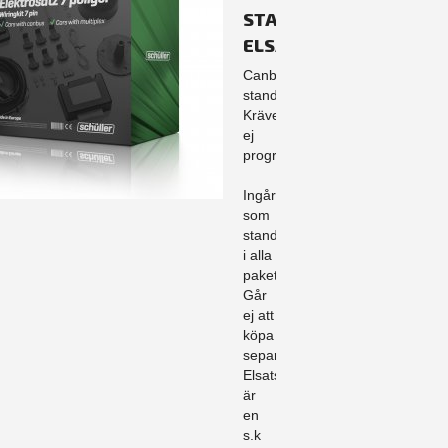
STANDARD
ELSATS
Canbusanpassad
standard.
Kräver
ej
programmering.
Ingår
som
standard
i alla
paket.
Går
ej att
köpa
separat.
Elsatsen
är
en
s.k