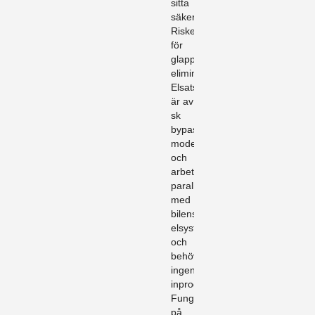
sitta
säkert.
Risken
för
glappkontakt
elimineras.
Elsatsen
är av
sk
bypass
modell
och
arbetar
parallellt
med
bilens
elsystem
och
behöver
ingen
inprogrammering.
Fungerar
på