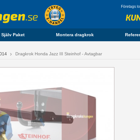
Företags l
KU
 Själv Paket
Montera dragkrok
Refere
014
Dragkrok Honda Jazz III Steinhof - Avtagbar