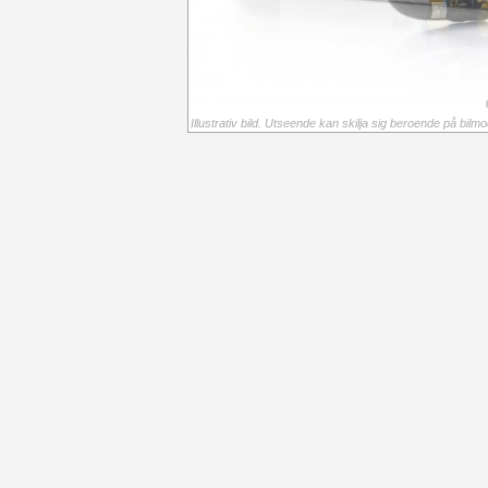
Illustrativ bild. Utseende kan skilja sig beroende på bilmod