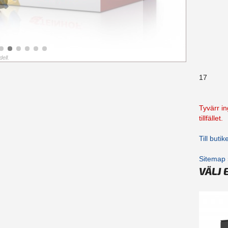
ell.
17
Tyvärr in
tillfället.
Till buti
Sitemap 
VÄLJ 