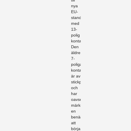
till
nya
EU-
standarden
med
13-
polig
kontakt.
Den
äldre
7-
poliga
kontakten
är av
stickproppskaraktär
och
har
oavsett
märke
en
benägenhet
att
börja