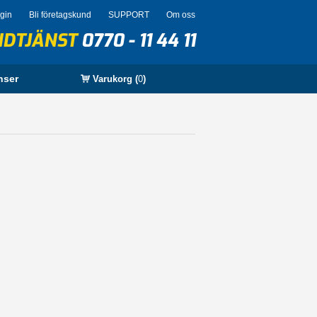
ogin
Bli företagskund
SUPPORT
Om oss
NDTJÄNST
0770 - 11 44 11
nser
Varukorg (
0
)