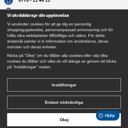
0770 - 11 44 11
info@dragkrokskungen.se
Vi skräddarsyr din upplevelse
Vi använder cookies för att ge dig en personlig
shoppingupplevelse, personanpassad annonsering och för
hålla våra webbplatser tillförlitliga och säkra. För detta
Navigation
ändamål samlar vi in information om användarna, deras
mönster och deras enheter.
Hur beställer jag
Gör Det Själv Paket
Klicka på "Okej" om du tillåter alla cookies eller välj vilka
Montera dragkrok
cookies du tillåter och vilka du vill stänga av genom att klicka
SUPPORT
på "Inställningar" nedan.
Referenser
Villkor
Om oss
Inställningar
Endast nödvändiga
Okej