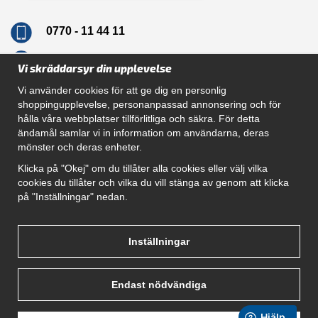
0770 - 11 44 11
info@dragkrokskungen.se
Vi skräddarsyr din upplevelse
Vi använder cookies för att ge dig en personlig
shoppingupplevelse, personanpassad annonsering och för
hålla våra webbplatser tillförlitliga och säkra. För detta
Navigation
ändamål samlar vi in information om användarna, deras
mönster och deras enheter.
Hur beställer jag
Gör Det Själv Paket
Klicka på "Okej" om du tillåter alla cookies eller välj vilka
Montera dragkrok
cookies du tillåter och vilka du vill stänga av genom att klicka
SUPPORT
på "Inställningar" nedan.
Referenser
Villkor
Om oss
Inställningar
Endast nödvändiga