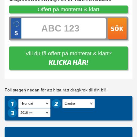
Offert på monterat & klart
SÖK
Vill du få offert på monterat & klart?
KLICKA HÄR!
Följ stegen nedan för att hitta rätt dragkrok till din bil!
1
2
3