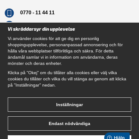
0770 - 11 44 11
info@dragkrokskungen.se
Vi skräddarsyr din upplevelse
Vi använder cookies för att ge dig en personlig
shoppingupplevelse, personanpassad annonsering och för
hålla våra webbplatser tillförlitliga och säkra. För detta
Navigation
ändamål samlar vi in information om användarna, deras
mönster och deras enheter.
Hur beställer jag
Gör Det Själv Paket
Klicka på "Okej" om du tillåter alla cookies eller välj vilka
Montera dragkrok
cookies du tillåter och vilka du vill stänga av genom att klicka
SUPPORT
på "Inställningar" nedan.
Referenser
Villkor
Om oss
Inställningar
Endast nödvändiga