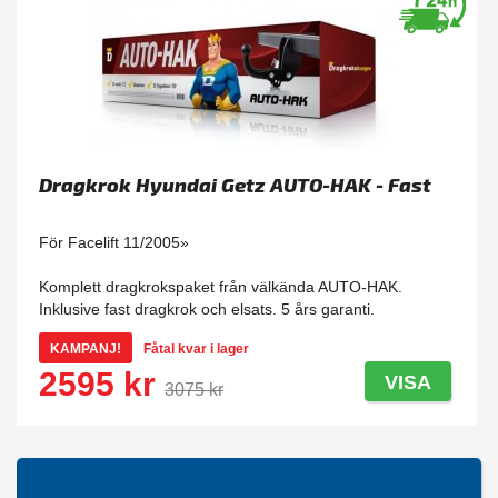
Dragkrok Hyundai Getz AUTO-HAK - Fast
För Facelift 11/2005»
Komplett dragkrokspaket från välkända AUTO-HAK.
Inklusive fast dragkrok och elsats. 5 års garanti.
KAMPANJ!
Fåtal kvar i lager
2595 kr
VISA
3075 kr