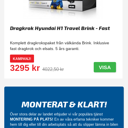
Dragkrok Hyundai H1 Travel Brink - Fast
Komplett dragkrokspaket från välkända Brink. Inklusive
fast dragkrok och elsats. 5 års garanti.
KAMPANJ!
3295 kr
VISA
4022,50 kr
MONTERAT & KLART!
Över stora delar av landet erbjuder vi vår populära tjänst
MONTERING PÅ PLATS!
En av våra erfarna tekniker kommer
hem till dig eller till din arbetsplats så att du slipper lämna in bilen