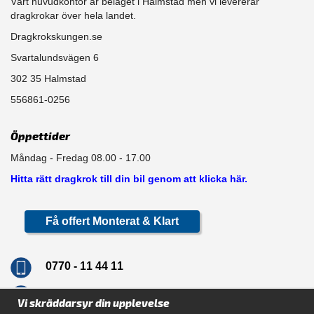
Vårt huvudkontor är beläget i Halmstad men vi levererar
dragkrokar över hela landet.
Dragkrokskungen.se
Svartalundsvägen 6
302 35 Halmstad
556861-0256
Öppettider
Måndag - Fredag 08.00 - 17.00
Hitta rätt dragkrok till din bil genom att klicka här.
Få offert Monterat & Klart
0770 - 11 44 11
info@dragkrokskungen.se
Vi skräddarsyr din upplevelse