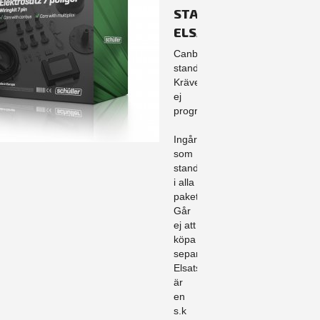
STANDARD
ELSATS
Canbusanpassad
standard.
Kräver
ej
programmering.
Ingår
som
standard
i alla
paket.
Går
ej att
köpa
separat.
Elsatsen
är
en
s.k