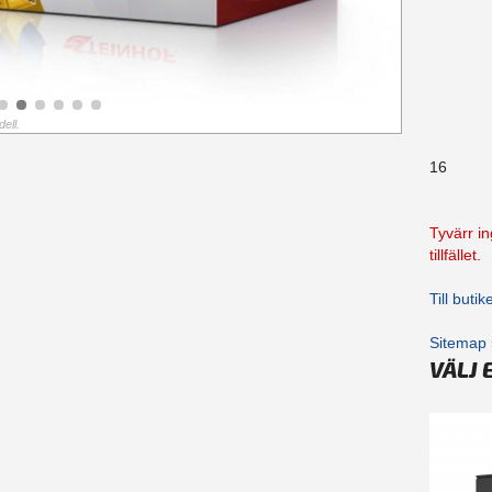
ell.
16
Tyvärr in
tillfället.
Till buti
Sitemap 
VÄLJ 