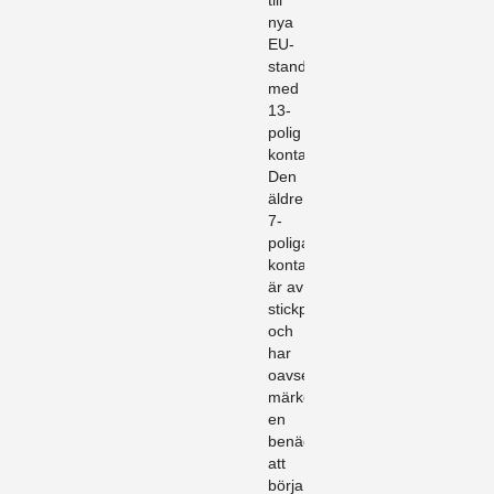
till
nya
EU-
standarden
med
13-
polig
kontakt.
Den
äldre
7-
poliga
kontakten
är av
stickproppskaraktär
och
har
oavsett
märke
en
benägenhet
att
börja