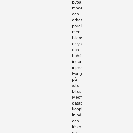
bypass
modell
och
arbetar
parallellt
med
bilens
elsystem
och
behöver
ingen
inprogrammering.
Fungerar
på
alla
bilar.
Medföljande
databox
kopplas
in på
och
läser
av