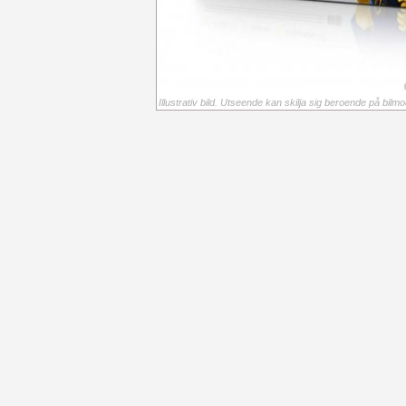
Illustrativ bild. Utseende kan skilja sig beroende på bilmod