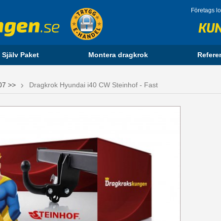
Företags l
KU
 Själv Paket
Montera dragkrok
Refere
07 >>
Dragkrok Hyundai i40 CW Steinhof - Fast