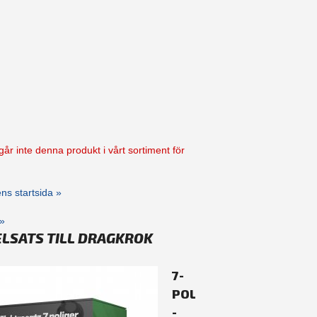
går inte denna produkt i vårt sortiment för
kens startsida »
»
ELSATS TILL DRAGKROK
7-
POLIG
-