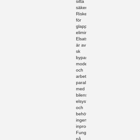
sitta
säkert.
Risken
för
glappkontakt
elimineras.
Elsatsen
är av
sk
bypass
modell
och
arbetar
parallellt
med
bilens
elsystem
och
behöver
ingen
inprogrammering.
Fungerar
på