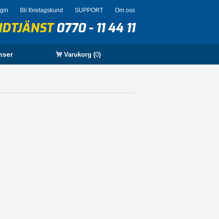
ogin
Bli företagskund
SUPPORT
Om oss
NDTJÄNST
0770 - 11 44 11
nser
Varukorg (
0
)