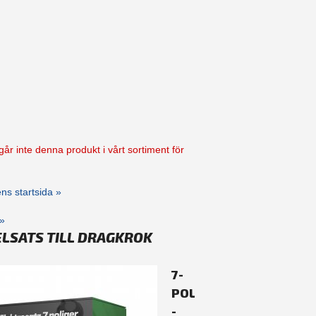
går inte denna produkt i vårt sortiment för
kens startsida »
»
ELSATS TILL DRAGKROK
7-
POLIG
-