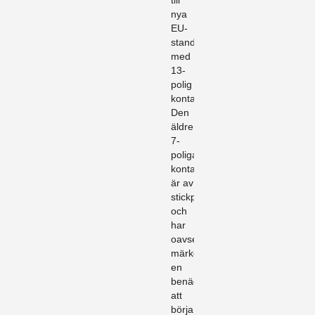
till
nya
EU-
standarden
med
13-
polig
kontakt.
Den
äldre
7-
poliga
kontakten
är av
stickproppskaraktär
och
har
oavsett
märke
en
benägenhet
att
börja