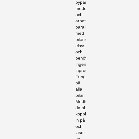
bypass
modell
och
arbetar
parallellt
med
bilens
elsystem
och
behöver
ingen
inprogrammering.
Fungerar
på
alla
bilar.
Medföljande
databox
kopplas
in på
och
läser
av