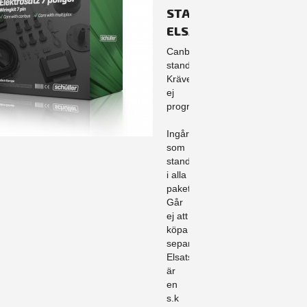
STANDARD
ELSATS
Canbusanpassad
standard.
Kräver
ej
programmering.
Ingår
som
standard
i alla
paket.
Går
ej att
köpa
separat.
Elsatsen
är
en
s.k