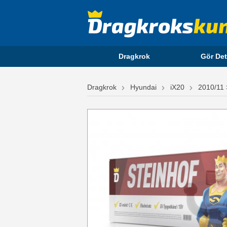
Dragkrok
Gör Det
Dragkrok
Hyundai
iX20
2010/11 