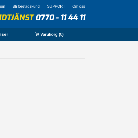
ogin
Bli företagskund
SUPPORT
Om oss
NDTJÄNST
0770 - 11 44 11
nser
Varukorg (
0
)