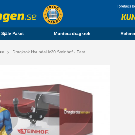
Företags l
KU
 Själv Paket
Montera dragkrok
Refere
>>
Dragkrok Hyundai ix20 Steinhof - Fast