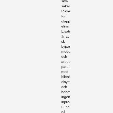
sitta
säkert.
Risken
för
glappkontakt
elimineras.
Elsatsen
är av
sk
bypass
modell
och
arbetar
parallellt
med
bilens
elsystem
och
behöver
ingen
inprogrammering.
Fungerar
på