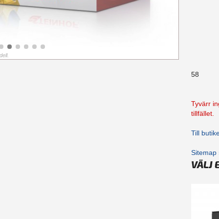
ell.
58
Tyvärr in
tillfället.
Till buti
Sitemap 
VÄLJ 