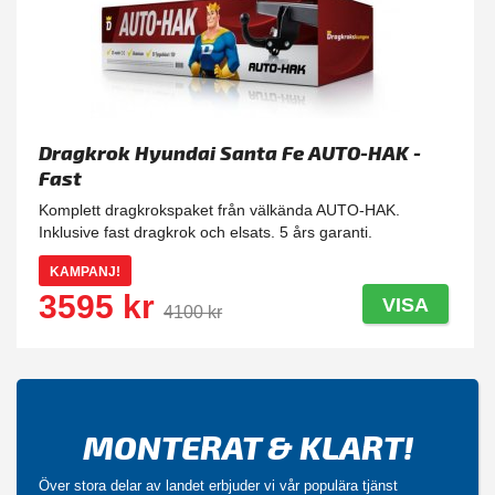
Dragkrok Hyundai Santa Fe AUTO-HAK -
Fast
Komplett dragkrokspaket från välkända AUTO-HAK.
Inklusive fast dragkrok och elsats. 5 års garanti.
KAMPANJ!
3595 kr
VISA
4100 kr
MONTERAT & KLART!
Över stora delar av landet erbjuder vi vår populära tjänst