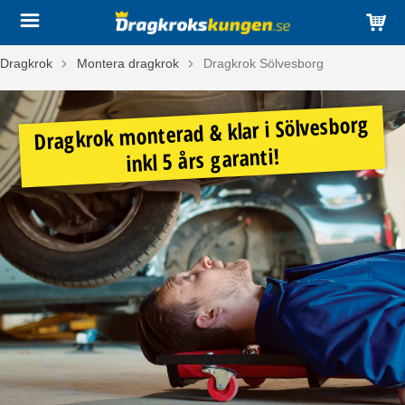
Dragkrok
Montera dragkrok
Dragkrok Sölvesborg
Dragkrok monterad & klar i Sölvesborg
inkl 5 års garanti!