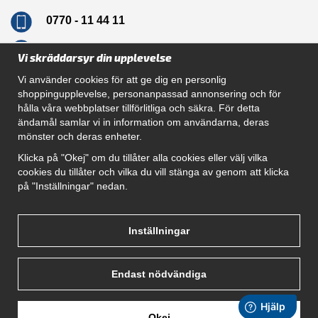
0770 - 11 44 11
info@dragkrokskungen.se
Vi skräddarsyr din upplevelse
Vi använder cookies för att ge dig en personlig
shoppingupplevelse, personanpassad annonsering och för
hålla våra webbplatser tillförlitliga och säkra. För detta
Navigation
ändamål samlar vi in information om användarna, deras
mönster och deras enheter.
Hur beställer jag
Gör Det Själv Paket
Klicka på "Okej" om du tillåter alla cookies eller välj vilka
Montera dragkrok
cookies du tillåter och vilka du vill stänga av genom att klicka
SUPPORT
på "Inställningar" nedan.
Referenser
Villkor
Om oss
Inställningar
Endast nödvändiga
Okej