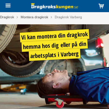
Dragkrok
Montera dragkrok
Dragkrok Varberg
Vi kan montera din dragkrok
hemma hos dig eller på din
arbetsplats i Varberg