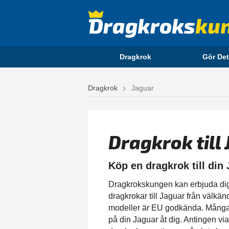
Dragkrok
Gör Det
Dragkrok
Jaguar
Dragkrok till
Köp en dragkrok till din
Dragkrokskungen kan erbjuda dig en
dragkrokar till Jaguar från välkä
modeller är EU godkända. Många 
på din Jaguar åt dig. Antingen v