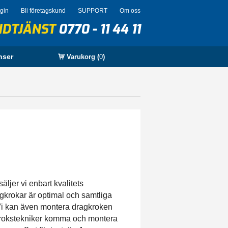
ogin
Bli företagskund
SUPPORT
Om oss
NDTJÄNST
0770 - 11 44 11
nser
Varukorg (
0
)
äljer vi enbart kvalitets
agkrokar är optimal och samtliga
Vi kan även montera dragkroken
agkrokstekniker komma och montera