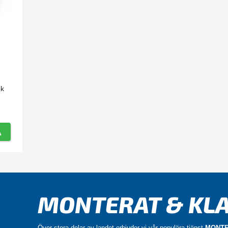
ok
A
MONTERAT & KLA
Över stora delar av landet erbjuder vi vår populära tjänst
MONTE