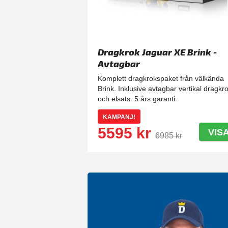
Dragkrok Jaguar XE Brink -
Avtagbar
Komplett dragkrokspaket från välkända
Brink. Inklusive avtagbar vertikal dragkr
och elsats. 5 års garanti.
KAMPANJ!
5595 kr
VIS
6985 kr