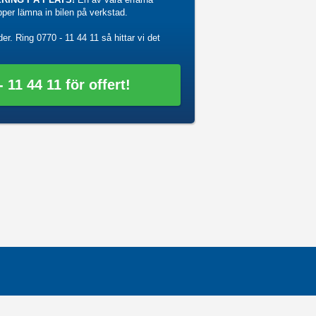
ipper lämna in bilen på verkstad.
der. Ring
0770 - 11 44 11
så hittar vi det
 11 44 11 för offert!