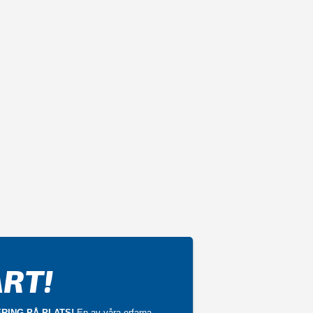
RT!
RING PÅ PLATS!
En av våra erfarna