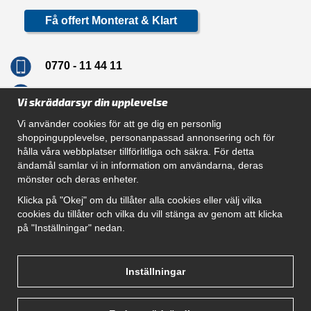
Få offert Monterat & Klart
0770 - 11 44 11
info@dragkrokskungen.se
Vi skräddarsyr din upplevelse
Vi använder cookies för att ge dig en personlig
shoppingupplevelse, personanpassad annonsering och för
hålla våra webbplatser tillförlitliga och säkra. För detta
Navigation
ändamål samlar vi in information om användarna, deras
mönster och deras enheter.
Hur beställer jag
Gör Det Själv Paket
Klicka på "Okej" om du tillåter alla cookies eller välj vilka
Montera dragkrok
cookies du tillåter och vilka du vill stänga av genom att klicka
SUPPORT
på "Inställningar" nedan.
Referenser
Villkor
Om oss
Inställningar