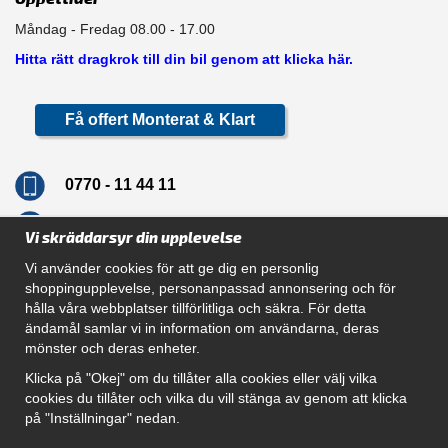
Måndag - Fredag 08.00 - 17.00
Hitta rätt dragkrok till din bil genom att klicka här.
Få offert Monterat & Klart
0770 - 11 44 11
info@dragkrokskungen.se
Vi skräddarsyr din upplevelse
Vi använder cookies för att ge dig en personlig
shoppingupplevelse, personanpassad annonsering och för
hålla våra webbplatser tillförlitliga och säkra. För detta
Navigation
ändamål samlar vi in information om användarna, deras
mönster och deras enheter.
Hur beställer jag
Gör Det Själv Paket
Klicka på "Okej" om du tillåter alla cookies eller välj vilka
Montera dragkrok
cookies du tillåter och vilka du vill stänga av genom att klicka
SUPPORT
på "Inställningar" nedan.
Referenser