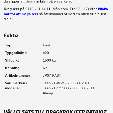
du slipper att lämna in bilen på en verkstad.
Ring oss på 0770 - 11 44 11
(Mån t.om. Fre 08 - 17) eller
klicka
här för att mejla oss
så återkommer vi med en offert till din just
din bil.
Fakta
Typ
Fast
Typgodkänd
e20
Släpvikt
1500 kg
Kapning
Nej
Artikelnummer
JP07-FAST
Varumärken /
Jeep - Patriot - 2006 >> 2011
modeller
Jeep - Compass - 2006 >> 2011
#temp
VÄLJ ELSATS TILL DRAGKROK JEEP PATRIOT