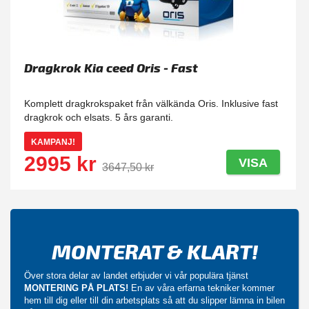
Dragkrok Kia ceed Oris - Fast
Komplett dragkrokspaket från välkända Oris. Inklusive fast
dragkrok och elsats. 5 års garanti.
KAMPANJ!
2995 kr
VISA
3647,50 kr
MONTERAT & KLART!
Över stora delar av landet erbjuder vi vår populära tjänst
MONTERING PÅ PLATS!
En av våra erfarna tekniker kommer
hem till dig eller till din arbetsplats så att du slipper lämna in bilen