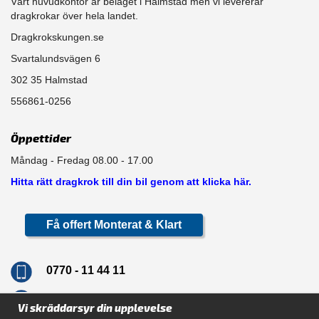
Vårt huvudkontor är beläget i Halmstad men vi levererar
dragkrokar över hela landet.
Dragkrokskungen.se
Svartalundsvägen 6
302 35 Halmstad
556861-0256
Öppettider
Måndag - Fredag 08.00 - 17.00
Hitta rätt dragkrok till din bil genom att klicka här.
Få offert Monterat & Klart
0770 - 11 44 11
info@dragkrokskungen.se
Vi skräddarsyr din upplevelse