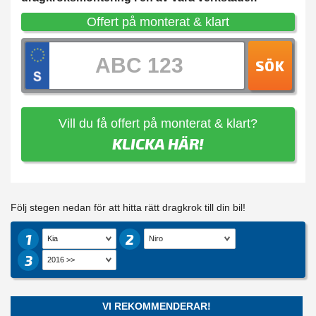
Offert på monterat & klart
SÖK
Vill du få offert på monterat & klart?
KLICKA HÄR!
Följ stegen nedan för att hitta rätt dragkrok till din bil!
1
2
3
VI REKOMMENDERAR!