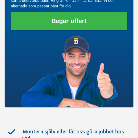
samarbetsverkstäder. Ring
0770 - 11 44 11
så hittar vi det
alternativ som passar bäst för dig.
Begär offert
Montera själv eller låt oss göra jobbet hos
dig!