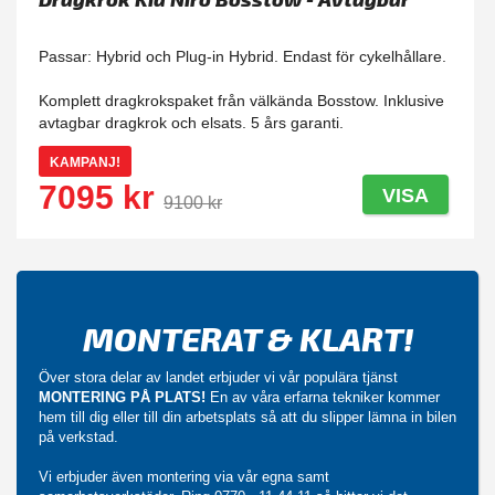
Passar: Hybrid och Plug-in Hybrid. Endast för cykelhållare.
Komplett dragkrokspaket från välkända Bosstow. Inklusive
avtagbar dragkrok och elsats. 5 års garanti.
KAMPANJ!
7095 kr
VISA
9100 kr
MONTERAT & KLART!
Över stora delar av landet erbjuder vi vår populära tjänst
MONTERING PÅ PLATS!
En av våra erfarna tekniker kommer
hem till dig eller till din arbetsplats så att du slipper lämna in bilen
på verkstad.
Vi erbjuder även montering via vår egna samt