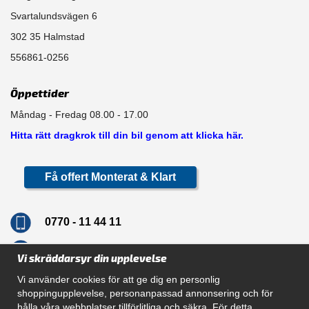
Svartalundsvägen 6
302 35 Halmstad
556861-0256
Öppettider
Måndag - Fredag 08.00 - 17.00
Hitta rätt dragkrok till din bil genom att klicka här.
Få offert Monterat & Klart
0770 - 11 44 11
info@dragkrokskungen.se
Vi skräddarsyr din upplevelse
Vi använder cookies för att ge dig en personlig
shoppingupplevelse, personanpassad annonsering och för
hålla våra webbplatser tillförlitliga och säkra. För detta