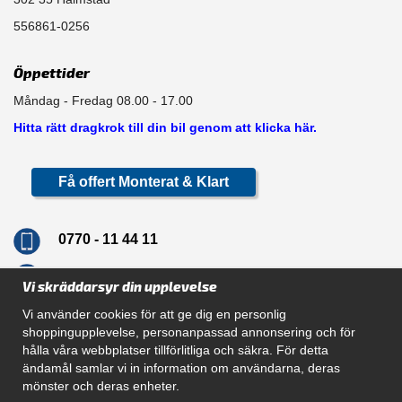
556861-0256
Öppettider
Måndag - Fredag 08.00 - 17.00
Hitta rätt dragkrok till din bil genom att klicka här.
Få offert Monterat & Klart
0770 - 11 44 11
info@dragkrokskungen.se
Vi skräddarsyr din upplevelse
Vi använder cookies för att ge dig en personlig
shoppingupplevelse, personanpassad annonsering och för
hålla våra webbplatser tillförlitliga och säkra. För detta
Navigation
ändamål samlar vi in information om användarna, deras
mönster och deras enheter.
Hur beställer jag