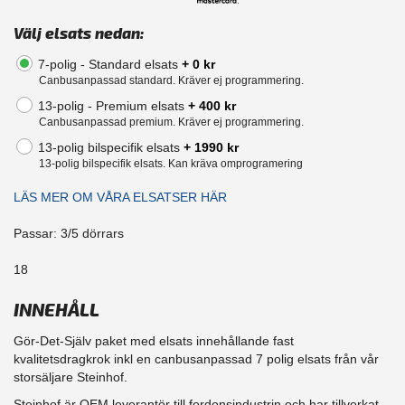
Välj elsats nedan:
7-polig - Standard elsats
+ 0 kr
Canbusanpassad standard. Kräver ej programmering.
13-polig - Premium elsats
+ 400 kr
Canbusanpassad premium. Kräver ej programmering.
13-polig bilspecifik elsats
+ 1990 kr
13-polig bilspecifik elsats. Kan kräva omprogramering
LÄS MER OM VÅRA ELSATSER HÄR
Passar: 3/5 dörrars
18
INNEHÅLL
Gör-Det-Själv paket med elsats innehållande fast
kvalitetsdragkrok inkl en canbusanpassad 7 polig elsats från vår
storsäljare Steinhof.
Steinhof är OEM leverantör till fordonsindustrin och har tillverkat