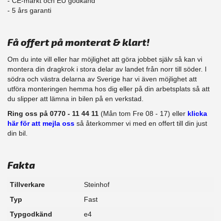
- CE-märkt och EU godkänd
​- 5 års garanti
Få offert på monterat & klart!
Om du inte vill eller har möjlighet att göra jobbet själv så kan vi
montera din dragkrok i stora delar av landet från norr till söder. I
södra och västra delarna av Sverige har vi även möjlighet att
​utföra monteringen hemma hos dig eller på din arbetsplats så att
du slipper att lämna in bilen på en verkstad.
Ring oss på 0770 - 11 44 11
(Mån tom Fre 08 - 17) eller
klicka
här för att mejla oss
så återkommer vi med en offert till din just
din bil.
Fakta
Tillverkare
Steinhof
Typ
Fast
Typgodkänd
e4