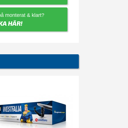
 på monterat & klart?
KA HÄR!