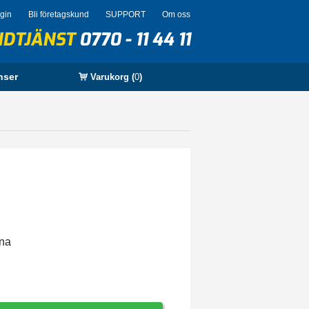
ogin
Bli företagskund
SUPPORT
Om oss
NDTJÄNST
0770 - 11 44 11
nser
Varukorg (
0
)
rna