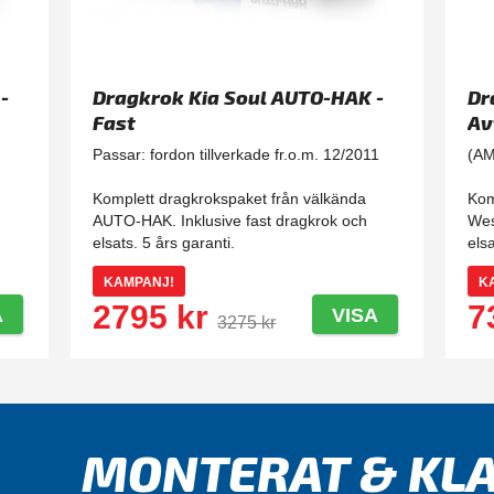
-
Dragkrok Kia Soul AUTO-HAK -
Dr
Fast
Av
Passar: fordon tillverkade fr.o.m. 12/2011
(AM
Komplett dragkrokspaket från välkända
Kom
AUTO-HAK. Inklusive fast dragkrok och
Wes
elsats. 5 års garanti.
elsa
KAMPANJ!
K
2795 kr
7
A
VISA
3275 kr
MONTERAT & KLA