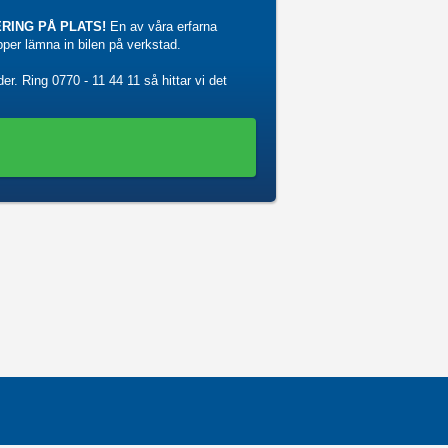
RING PÅ PLATS!
En av våra erfarna
ipper lämna in bilen på verkstad.
der. Ring
0770 - 11 44 11
så hittar vi det