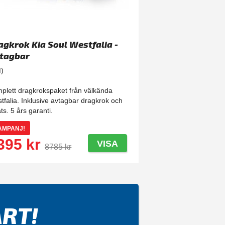
agkrok Kia Soul Westfalia -
tagbar
)
plett dragkrokspaket från välkända
tfalia. Inklusive avtagbar dragkrok och
ts. 5 års garanti.
AMPANJ!
395 kr
VISA
8785 kr
RT!