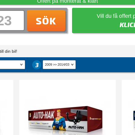
Offert på monterat & klart
Vill du få offert
SÖK
KLIC
ll din bil!
3