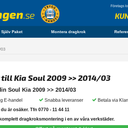
Företags l
KU
 Själv Paket
Montera dragkrok
Refere
/03
 till Kia Soul 2009 >> 2014/03
 din Soul Kia 2009 >> 2014/03
g E-handel
Snabba leveranser
Betala via Kla
du är osäker. Tfn 0770 - 11 44 11
 komplett dragkroksmontering i en av våra verkstäder.